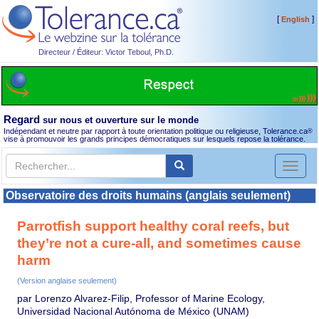
[
]
English
Directeur / Éditeur: Victor Teboul, Ph.D.
Regard
sur nous et ouverture sur le monde
Indépendant et neutre par rapport à toute orientation politique ou religieuse, Tolerance.ca
®
vise à promouvoir les grands principes démocratiques sur lesquels repose la tolérance.
Toggl
naviga
Observatoire des droits humains (anglais seulement)
Parrotfish support healthy coral reefs, but
they’re not a cure-all, and sometimes cause
harm
(Version anglaise seulement)
par Lorenzo Alvarez-Filip, Professor of Marine Ecology,
Universidad Nacional Autónoma de México (UNAM)