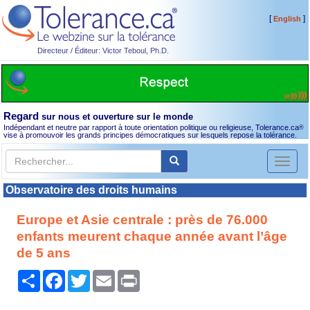
[
]
English
Directeur / Éditeur: Victor Teboul, Ph.D.
Regard
sur nous et ouverture sur le monde
Indépendant et neutre par rapport à toute orientation politique ou religieuse, Tolerance.ca
®
vise à promouvoir les grands principes démocratiques sur lesquels repose la tolérance.
Toggl
naviga
Observatoire des droits humains
Europe et Asie centrale : près de 76.000
enfants meurent chaque année avant l’âge
de 5 ans
Partager
Facebook
Twitter
Email
Print