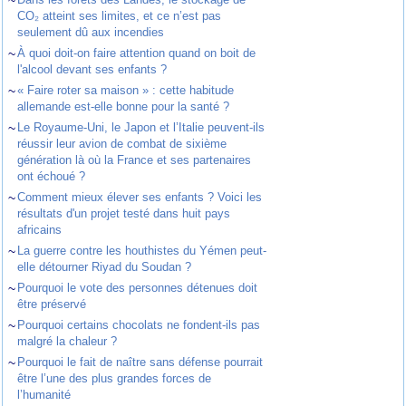
~
CO₂ atteint ses limites, et ce n’est pas
seulement dû aux incendies
~
À quoi doit-on faire attention quand on boit de
l'alcool devant ses enfants ?
~
« Faire roter sa maison » : cette habitude
allemande est-elle bonne pour la santé ?
~
Le Royaume-Uni, le Japon et l’Italie peuvent-ils
réussir leur avion de combat de sixième
génération là où la France et ses partenaires
ont échoué ?
~
Comment mieux élever ses enfants ? Voici les
résultats d'un projet testé dans huit pays
africains
~
La guerre contre les houthistes du Yémen peut-
elle détourner Riyad du Soudan ?
~
Pourquoi le vote des personnes détenues doit
être préservé
~
Pourquoi certains chocolats ne fondent-ils pas
malgré la chaleur ?
~
Pourquoi le fait de naître sans défense pourrait
être l’une des plus grandes forces de
l’humanité