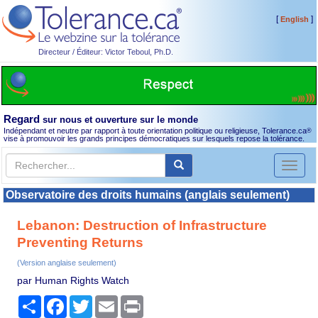
[
]
English
Directeur / Éditeur: Victor Teboul, Ph.D.
Regard
sur nous et ouverture sur le monde
Indépendant et neutre par rapport à toute orientation politique ou religieuse, Tolerance.ca
®
vise à promouvoir les grands principes démocratiques sur lesquels repose la tolérance.
Toggl
naviga
Observatoire des droits humains (anglais seulement)
Lebanon: Destruction of Infrastructure
Preventing Returns
(Version anglaise seulement)
par Human Rights Watch
Partager
Facebook
Twitter
Email
Print