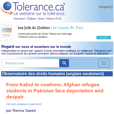
[
]
English
Directeur / Éditeur: Victor Teboul, Ph.D.
Regard
sur nous et ouverture sur le monde
Indépendant et neutre par rapport à toute orientation politique ou religieuse, Tolerance.ca
®
vise à promouvoir les grands principes démocratiques sur lesquels repose la tolérance.
Toggl
naviga
Observatoire des droits humains (anglais seulement)
From Kabul to nowhere: Afghan refugee
students in Pakistan face deportation and
despair
(Version anglaise seulement)
par Ramna Saeed