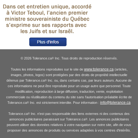
© 2026 Tolerance.ca
Inc. Tous droits de reproduction réservés.
®
www.tolerance.ca
Toutes les informations reproduites sur le site de
(articles,
images, photos, logos) sont protégées par des droits de propriété intellectuelle
détenus par Tolerance.ca
Inc. ou, dans certains cas, par leurs auteurs. Aucune de
®
ces informations ne peut être reproduite pour un usage autre que personnel. Toute
modification, reproduction à large diffusion, traduction, vente, exploitation
commerciale ou réutilisation du contenu du site sans l'autorisation préalable écrite de
info@tolerance.ca
Tolerance.ca
Inc. est strictement interdite. Pour information :
®
Tolerance.ca
Inc. n'est pas responsable des liens externes ni des contenus des
®
annonces publicitaires paraissant sur Tolerance.ca
. Les annonces publicitaires
®
peuvent utiliser des données relatives à votre navigation sur notre site, afin de vous
proposer des annonces de produits ou services adaptées à vos centres d'intérêts.