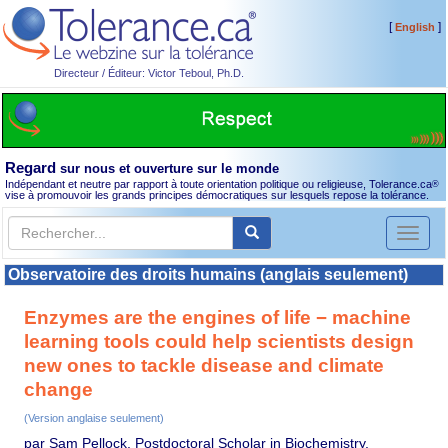
[
]
English
Directeur / Éditeur: Victor Teboul, Ph.D.
Regard
sur nous et ouverture sur le monde
Indépendant et neutre par rapport à toute orientation politique ou religieuse, Tolerance.ca
®
vise à promouvoir les grands principes démocratiques sur lesquels repose la tolérance.
Toggl
naviga
Observatoire des droits humains (anglais seulement)
Enzymes are the engines of life − machine
learning tools could help scientists design
new ones to tackle disease and climate
change
(Version anglaise seulement)
par Sam Pellock, Postdoctoral Scholar in Biochemistry,