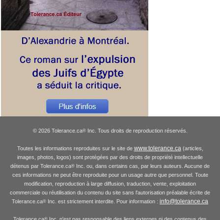
© 2026 Tolerance.ca
Inc. Tous droits de reproduction réservés.
®
www.tolerance.ca
Toutes les informations reproduites sur le site de
(articles,
images, photos, logos) sont protégées par des droits de propriété intellectuelle
détenus par Tolerance.ca
Inc. ou, dans certains cas, par leurs auteurs. Aucune de
®
ces informations ne peut être reproduite pour un usage autre que personnel. Toute
modification, reproduction à large diffusion, traduction, vente, exploitation
commerciale ou réutilisation du contenu du site sans l'autorisation préalable écrite de
info@tolerance.ca
Tolerance.ca
Inc. est strictement interdite. Pour information :
®
Tolerance.ca
Inc. n'est pas responsable des liens externes ni des contenus des
®