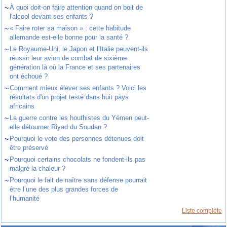
~
À quoi doit-on faire attention quand on boit de
l'alcool devant ses enfants ?
~
« Faire roter sa maison » : cette habitude
allemande est-elle bonne pour la santé ?
~
Le Royaume-Uni, le Japon et l’Italie peuvent-ils
réussir leur avion de combat de sixième
génération là où la France et ses partenaires
ont échoué ?
~
Comment mieux élever ses enfants ? Voici les
résultats d'un projet testé dans huit pays
africains
~
La guerre contre les houthistes du Yémen peut-
elle détourner Riyad du Soudan ?
~
Pourquoi le vote des personnes détenues doit
être préservé
~
Pourquoi certains chocolats ne fondent-ils pas
malgré la chaleur ?
~
Pourquoi le fait de naître sans défense pourrait
être l’une des plus grandes forces de
l’humanité
Liste complète