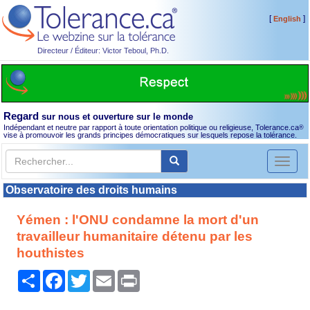
[
]
English
Directeur / Éditeur: Victor Teboul, Ph.D.
Regard
sur nous et ouverture sur le monde
Indépendant et neutre par rapport à toute orientation politique ou religieuse, Tolerance.ca
®
vise à promouvoir les grands principes démocratiques sur lesquels repose la tolérance.
Toggl
naviga
Observatoire des droits humains
Yémen : l'ONU condamne la mort d'un
travailleur humanitaire détenu par les
houthistes
Partager
Facebook
Twitter
Email
Print