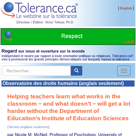
[
]
English
Directeur / Éditeur: Victor Teboul, Ph.D.
Regard
sur nous et ouverture sur le monde
Indépendant et neutre par rapport à toute orientation politique ou religieuse, Tolerance.ca
®
vise à promouvoir les grands principes démocratiques sur lesquels repose la tolérance.
Toggl
naviga
Observatoire des droits humains (anglais seulement)
Helping teachers learn what works in the
classroom − and what doesn’t − will get a lot
harder without the Department of
Education’s Institute of Education Sciences
(Version anglaise seulement)
par Nicole M. McNeil, Professor of Psychology, University of