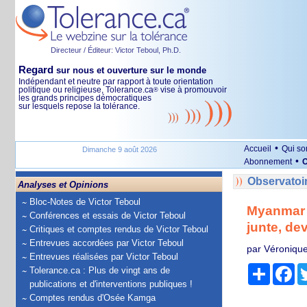
Directeur / Éditeur: Victor Teboul, Ph.D.
Regard
sur nous et ouverture sur le monde
Indépendant et neutre par rapport à toute orientation
politique ou religieuse, Tolerance.ca
vise à promouvoir
®
les grands principes démocratiques
sur lesquels repose la tolérance.
•
Accueil
Qui s
Dimanche 9 août 2026
•
Abonnement
O
Observatoi
Analyses et Opinions
Bloc-Notes de Victor Teboul
Myanmar :
Conférences et essais de Victor Teboul
junte, de
Critiques et comptes rendus de Victor Teboul
Entrevues accordées par Victor Teboul
par Véroniqu
Entrevues réalisées par Victor Teboul
Partage
Fa
Tolerance.ca : Plus de vingt ans de
publications et d'interventions publiques !
Comptes rendus d'Osée Kamga