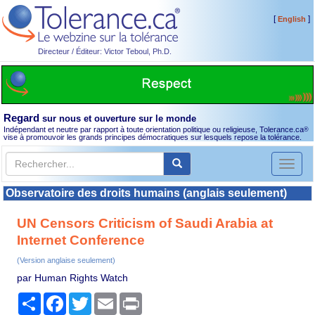
[
]
English
Directeur / Éditeur: Victor Teboul, Ph.D.
Regard
sur nous et ouverture sur le monde
Indépendant et neutre par rapport à toute orientation politique ou religieuse, Tolerance.ca
®
vise à promouvoir les grands principes démocratiques sur lesquels repose la tolérance.
Toggl
naviga
Observatoire des droits humains (anglais seulement)
UN Censors Criticism of Saudi Arabia at
Internet Conference
(Version anglaise seulement)
par Human Rights Watch
Partager
Facebook
Twitter
Email
Print