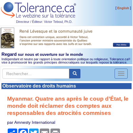
[
]
English
Directeur / Éditeur: Victor Teboul, Ph.D.
Regard
sur nous et ouverture sur le monde
Indépendant et neutre par rapport à toute orientation politique ou religieuse, Tolerance.ca
®
vise à promouvoir les grands principes démocratiques sur lesquels repose la tolérance.
Toggl
naviga
Observatoire des droits humains
Myanmar. Quatre ans après le coup d’État, le
monde doit réclamer des comptes aux
responsables des atrocités commises
par Amnesty International
Partager
Facebook
Twitter
Email
Print