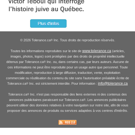
© 2026 Tolerance.ca
Inc. Tous droits de reproduction réservés.
®
www.tolerance.ca
Toutes les informations reproduites sur le site de
(articles,
images, photos, logos) sont protégées par des droits de propriété intellectuelle
détenus par Tolerance.ca
Inc. ou, dans certains cas, par leurs auteurs. Aucune de
®
ces informations ne peut être reproduite pour un usage autre que personnel. Toute
modification, reproduction à large diffusion, traduction, vente, exploitation
commerciale ou réutilisation du contenu du site sans l'autorisation préalable écrite de
info@tolerance.ca
Tolerance.ca
Inc. est strictement interdite. Pour information :
®
Tolerance.ca
Inc. n'est pas responsable des liens externes ni des contenus des
®
annonces publicitaires paraissant sur Tolerance.ca
. Les annonces publicitaires
®
peuvent utiliser des données relatives à votre navigation sur notre site, afin de vous
proposer des annonces de produits ou services adaptées à vos centres d'intérêts.