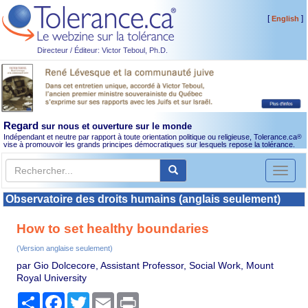
[
]
English
Directeur / Éditeur: Victor Teboul, Ph.D.
Regard
sur nous et ouverture sur le monde
Indépendant et neutre par rapport à toute orientation politique ou religieuse, Tolerance.ca
®
vise à promouvoir les grands principes démocratiques sur lesquels repose la tolérance.
Toggl
naviga
Observatoire des droits humains (anglais seulement)
How to set healthy boundaries
(Version anglaise seulement)
par Gio Dolcecore, Assistant Professor, Social Work, Mount
Royal University
Partager
Facebook
Twitter
Email
Print