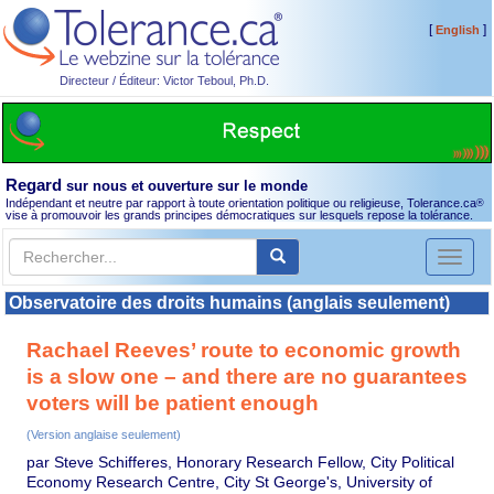
[
]
English
Directeur / Éditeur: Victor Teboul, Ph.D.
Regard
sur nous et ouverture sur le monde
Indépendant et neutre par rapport à toute orientation politique ou religieuse, Tolerance.ca
®
vise à promouvoir les grands principes démocratiques sur lesquels repose la tolérance.
Toggl
naviga
Observatoire des droits humains (anglais seulement)
Rachael Reeves’ route to economic growth
is a slow one – and there are no guarantees
voters will be patient enough
(Version anglaise seulement)
par Steve Schifferes, Honorary Research Fellow, City Political
Economy Research Centre, City St George's, University of