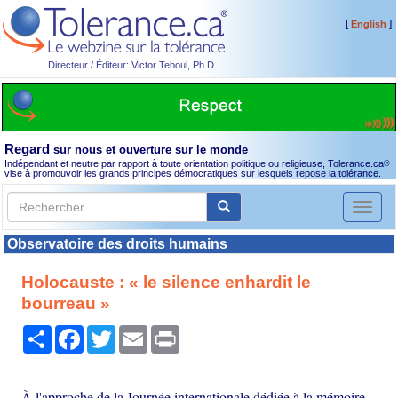
[
]
English
Directeur / Éditeur: Victor Teboul, Ph.D.
Regard
sur nous et ouverture sur le monde
Indépendant et neutre par rapport à toute orientation politique ou religieuse, Tolerance.ca
®
vise à promouvoir les grands principes démocratiques sur lesquels repose la tolérance.
Toggl
naviga
Observatoire des droits humains
Holocauste : « le silence enhardit le
bourreau »
Partager
Facebook
Twitter
Email
Print
À l'approche de la Journée internationale dédiée à la mémoire