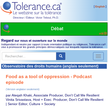
[
]
English
Directeur / Éditeur: Victor Teboul, Ph.D.
Regard
sur nous et ouverture sur le monde
Indépendant et neutre par rapport à toute orientation politique ou religieuse, Tolerance.ca
®
vise à promouvoir les grands principes démocratiques sur lesquels repose la tolérance.
Toggl
naviga
Observatoire des droits humains (anglais seulement)
Food as a tool of oppression - Podcast
episode
(Version anglaise seulement)
par Ateqah Khaki, Associate Producer, Don't Call Me Resilient
Vinita Srivastava, Host + Exec. Producer, Don't Call Me Resilient
| Senior Editor, Culture + Society