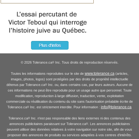
© 2026 Tolerance.ca
Inc. Tous droits de reproduction réservés.
®
www.tolerance.ca
Toutes les informations reproduites sur le site de
(articles,
images, photos, logos) sont protégées par des droits de propriété intellectuelle
détenus par Tolerance.ca
Inc. ou, dans certains cas, par leurs auteurs. Aucune de
®
ces informations ne peut être reproduite pour un usage autre que personnel. Toute
modification, reproduction à large diffusion, traduction, vente, exploitation
commerciale ou réutilisation du contenu du site sans l'autorisation préalable écrite de
info@tolerance.ca
Tolerance.ca
Inc. est strictement interdite. Pour information :
®
Tolerance.ca
Inc. n'est pas responsable des liens externes ni des contenus des
®
annonces publicitaires paraissant sur Tolerance.ca
. Les annonces publicitaires
®
peuvent utiliser des données relatives à votre navigation sur notre site, afin de vous
proposer des annonces de produits ou services adaptées à vos centres d'intérêts.