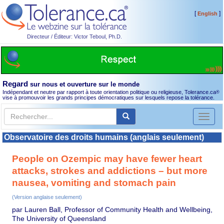
[
]
English
Directeur / Éditeur: Victor Teboul, Ph.D.
Regard
sur nous et ouverture sur le monde
Indépendant et neutre par rapport à toute orientation politique ou religieuse, Tolerance.ca
®
vise à promouvoir les grands principes démocratiques sur lesquels repose la tolérance.
Toggl
naviga
Observatoire des droits humains (anglais seulement)
People on Ozempic may have fewer heart
attacks, strokes and addictions – but more
nausea, vomiting and stomach pain
(Version anglaise seulement)
par Lauren Ball, Professor of Community Health and Wellbeing,
The University of Queensland