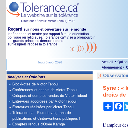
Directeur / Éditeur: Victor Teboul, Ph.D.
Regard
sur nous et ouverture sur le monde
Indépendant et neutre par rapport à toute orientation
politique ou religieuse, Tolerance.ca
vise à promouvoir
®
les grands principes démocratiques
sur lesquels repose la tolérance.
•
Accueil
Qui s
Jeudi 6 août 2026
•
Abonnement
O
Observatoi
Analyses et Opinions
Bloc-Notes de Victor Teboul
Syrie : « 
Conférences et essais de Victor Teboul
droits d
Critiques et comptes rendus de Victor Teboul
Entrevues accordées par Victor Teboul
Partage
Fa
Entrevues réalisées par Victor Teboul
Tolerance.ca : Plus de vingt ans de
publications et d'interventions publiques !
L’ampleur des
Comptes rendus d'Osée Kamga