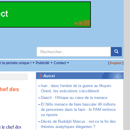
•
•
•
z la pensée unique !
Publicité
Contact
[
]
English
Aussi
~
Iran : dans l'ombre de la guerre au Moyen-
chef des
Orient, les exécutions s'accélèrent
~
Daech : l'Afrique au cœur de la menace
~
El Niño menace de faire basculer 49 millions
de personnes dans la faim : le PAM renforce
sa riposte
~
Décès de Rudolph Marcus : est-ce la fin des
 le chef des
théories analytiques élégantes ?