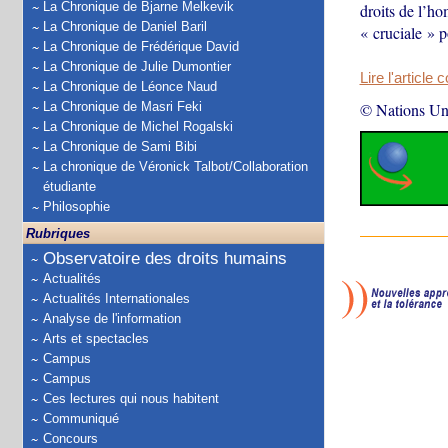
La Chronique de Bjarne Melkevik
droits de l’ho
La Chronique de Daniel Baril
« cruciale » 
La Chronique de Frédérique David
La Chronique de Julie Dumontier
Lire l'article 
La Chronique de Léonce Naud
La Chronique de Masri Feki
© Nations Un
La Chronique de Michel Rogalski
La Chronique de Sami Bibi
La chronique de Véronick Talbot/Collaboration
étudiante
Philosophie
Rubriques
Observatoire des droits humains
Actualités
Actualités Internationales
Analyse de l'information
Arts et spectacles
Campus
Campus
Ces lectures qui nous habitent
Communiqué
Concours