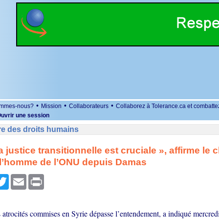
•
•
•
ommes-nous?
Mission
Collaborateurs
Collaborez à Tolerance.ca et combatte
uvrir une session
re des droits humains
la justice transitionnelle est cruciale », affirme le 
e l’homme de l’ONU depuis Damas
r
cebook
Twitter
Email
Print
 atrocités commises en Syrie dépasse l’entendement, a indiqué mercredi