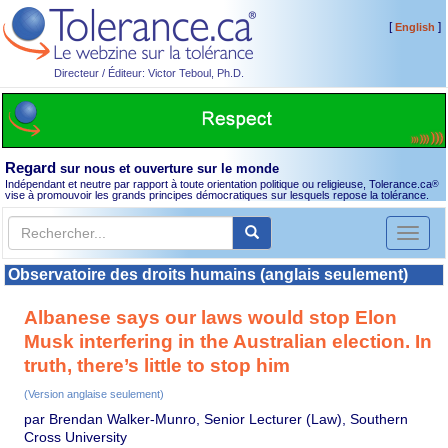
[
]
English
Directeur / Éditeur: Victor Teboul, Ph.D.
Regard
sur nous et ouverture sur le monde
Indépendant et neutre par rapport à toute orientation politique ou religieuse, Tolerance.ca
®
vise à promouvoir les grands principes démocratiques sur lesquels repose la tolérance.
Toggl
naviga
Observatoire des droits humains (anglais seulement)
Albanese says our laws would stop Elon
Musk interfering in the Australian election. In
truth, there’s little to stop him
(Version anglaise seulement)
par Brendan Walker-Munro, Senior Lecturer (Law), Southern
Cross University