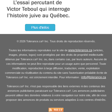
© 2026 Tolerance.ca
Inc. Tous droits de reproduction réservés.
®
www.tolerance.ca
Toutes les informations reproduites sur le site de
(articles,
images, photos, logos) sont protégées par des droits de propriété intellectuelle
détenus par Tolerance.ca
Inc. ou, dans certains cas, par leurs auteurs. Aucune de
®
ces informations ne peut être reproduite pour un usage autre que personnel. Toute
modification, reproduction à large diffusion, traduction, vente, exploitation
commerciale ou réutilisation du contenu du site sans l'autorisation préalable écrite de
info@tolerance.ca
Tolerance.ca
Inc. est strictement interdite. Pour information :
®
Tolerance.ca
Inc. n'est pas responsable des liens externes ni des contenus des
®
annonces publicitaires paraissant sur Tolerance.ca
. Les annonces publicitaires
®
peuvent utiliser des données relatives à votre navigation sur notre site, afin de vous
proposer des annonces de produits ou services adaptées à vos centres d'intérêts.