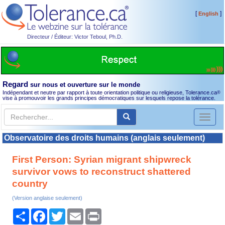
[
]
English
Directeur / Éditeur: Victor Teboul, Ph.D.
Regard
sur nous et ouverture sur le monde
Indépendant et neutre par rapport à toute orientation politique ou religieuse, Tolerance.ca
®
vise à promouvoir les grands principes démocratiques sur lesquels repose la tolérance.
Toggl
naviga
Observatoire des droits humains (anglais seulement)
First Person: Syrian migrant shipwreck
survivor vows to reconstruct shattered
country
(Version anglaise seulement)
Partager
Facebook
Twitter
Email
Print