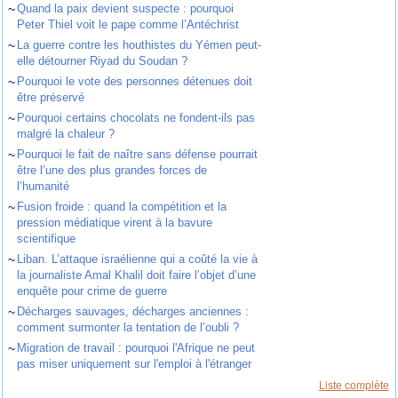
~
Quand la paix devient suspecte : pourquoi
Peter Thiel voit le pape comme l’Antéchrist
~
La guerre contre les houthistes du Yémen peut-
elle détourner Riyad du Soudan ?
~
Pourquoi le vote des personnes détenues doit
être préservé
~
Pourquoi certains chocolats ne fondent-ils pas
malgré la chaleur ?
~
Pourquoi le fait de naître sans défense pourrait
être l’une des plus grandes forces de
l’humanité
~
Fusion froide : quand la compétition et la
pression médiatique virent à la bavure
scientifique
~
Liban. L’attaque israélienne qui a coûté la vie à
la journaliste Amal Khalil doit faire l’objet d’une
enquête pour crime de guerre
~
Décharges sauvages, décharges anciennes :
comment surmonter la tentation de l’oubli ?
~
Migration de travail : pourquoi l'Afrique ne peut
pas miser uniquement sur l'emploi à l'étranger
Liste complète