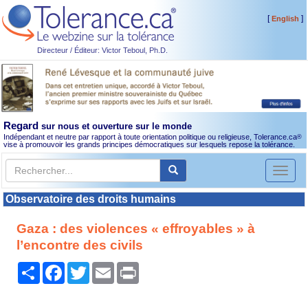
[
]
English
Directeur / Éditeur: Victor Teboul, Ph.D.
Regard
sur nous et ouverture sur le monde
Indépendant et neutre par rapport à toute orientation politique ou religieuse, Tolerance.ca
®
vise à promouvoir les grands principes démocratiques sur lesquels repose la tolérance.
Toggl
naviga
Observatoire des droits humains
Gaza : des violences « effroyables » à
l’encontre des civils
Partager
Facebook
Twitter
Email
Print