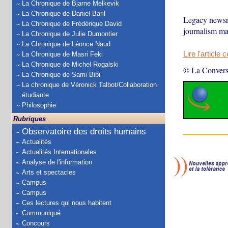
La Chronique de Bjarne Melkevik
La Chronique de Daniel Baril
Legacy newsro
La Chronique de Frédérique David
journalism ma
La Chronique de Julie Dumontier
La Chronique de Léonce Naud
Lire l'article 
La Chronique de Masri Feki
La Chronique de Michel Rogalski
© La Convers
La Chronique de Sami Bibi
La chronique de Véronick Talbot/Collaboration
étudiante
Philosophie
Rubriques
Observatoire des droits humains
Actualités
Actualités Internationales
Analyse de l'information
Arts et spectacles
Campus
Campus
Ces lectures qui nous habitent
Communiqué
Concours