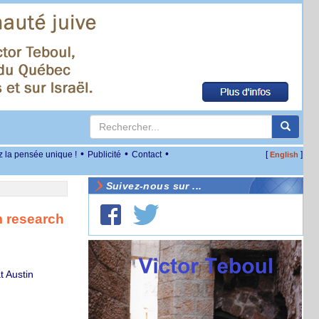
•
•
•
z la pensée unique !
Publicité
Contact
[
]
English
Suivez-nous sur ...
m research
t Austin