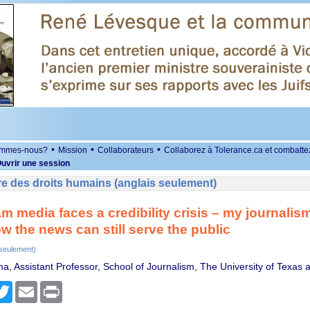
•
•
•
ommes-nous?
Mission
Collaborateurs
Collaborez à Tolerance.ca et combatte
uvrir une session
e des droits humains (anglais seulement)
m media faces a credibility crisis – my journalis
 the news can still serve the public
 seulement)
a, Assistant Professor, School of Journalism, The University of Texas a
r
cebook
Twitter
Email
Print