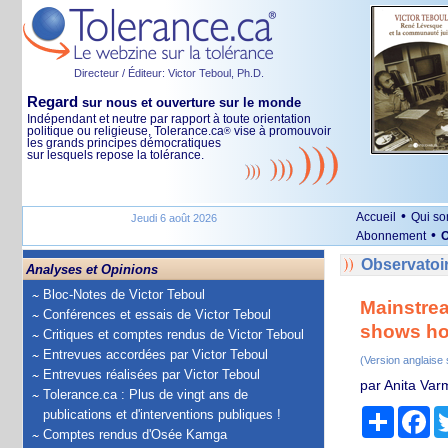
Directeur / Éditeur: Victor Teboul, Ph.D.
Regard
sur nous et ouverture sur le monde
Indépendant et neutre par rapport à toute orientation
politique ou religieuse, Tolerance.ca
vise à promouvoir
®
les grands principes démocratiques
sur lesquels repose la tolérance.
•
Accueil
Qui s
Jeudi 6 août 2026
•
Abonnement
O
Observatoir
Analyses et Opinions
Bloc-Notes de Victor Teboul
Mainstrea
Conférences et essais de Victor Teboul
shows how
Critiques et comptes rendus de Victor Teboul
Entrevues accordées par Victor Teboul
(Version anglaise
Entrevues réalisées par Victor Teboul
par Anita Varm
Tolerance.ca : Plus de vingt ans de
Partage
Fa
publications et d'interventions publiques !
Comptes rendus d'Osée Kamga