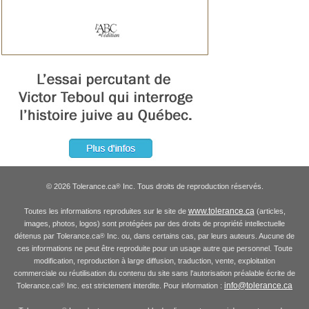
© 2026 Tolerance.ca
Inc. Tous droits de reproduction réservés.
®
www.tolerance.ca
Toutes les informations reproduites sur le site de
(articles,
images, photos, logos) sont protégées par des droits de propriété intellectuelle
détenus par Tolerance.ca
Inc. ou, dans certains cas, par leurs auteurs. Aucune de
®
ces informations ne peut être reproduite pour un usage autre que personnel. Toute
modification, reproduction à large diffusion, traduction, vente, exploitation
commerciale ou réutilisation du contenu du site sans l'autorisation préalable écrite de
info@tolerance.ca
Tolerance.ca
Inc. est strictement interdite. Pour information :
®