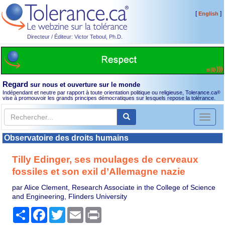
[
]
English
Directeur / Éditeur: Victor Teboul, Ph.D.
Regard
sur nous et ouverture sur le monde
Indépendant et neutre par rapport à toute orientation politique ou religieuse, Tolerance.ca
®
vise à promouvoir les grands principes démocratiques sur lesquels repose la tolérance.
Toggl
naviga
Observatoire des droits humains
Tilly Edinger, ses moulages de cerveaux
fossiles et son exil d’Allemagne nazie
par Alice Clement, Research Associate in the College of Science
and Engineering, Flinders University
Partager
Facebook
Twitter
Email
Print