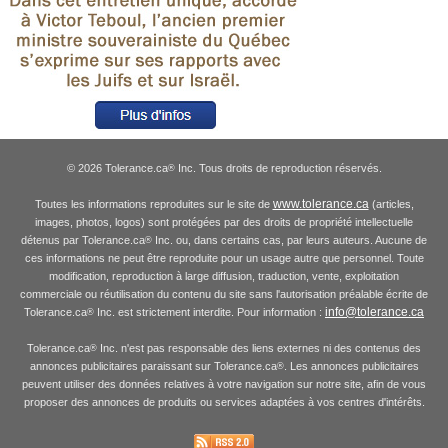
© 2026 Tolerance.ca
Inc. Tous droits de reproduction réservés.
®
www.tolerance.ca
Toutes les informations reproduites sur le site de
(articles,
images, photos, logos) sont protégées par des droits de propriété intellectuelle
détenus par Tolerance.ca
Inc. ou, dans certains cas, par leurs auteurs. Aucune de
®
ces informations ne peut être reproduite pour un usage autre que personnel. Toute
modification, reproduction à large diffusion, traduction, vente, exploitation
commerciale ou réutilisation du contenu du site sans l'autorisation préalable écrite de
info@tolerance.ca
Tolerance.ca
Inc. est strictement interdite. Pour information :
®
Tolerance.ca
Inc. n'est pas responsable des liens externes ni des contenus des
®
annonces publicitaires paraissant sur Tolerance.ca
. Les annonces publicitaires
®
peuvent utiliser des données relatives à votre navigation sur notre site, afin de vous
proposer des annonces de produits ou services adaptées à vos centres d'intérêts.