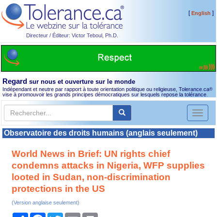
[
]
English
Directeur / Éditeur: Victor Teboul, Ph.D.
Regard
sur nous et ouverture sur le monde
Indépendant et neutre par rapport à toute orientation politique ou religieuse, Tolerance.ca
®
vise à promouvoir les grands principes démocratiques sur lesquels repose la tolérance.
Toggl
naviga
Observatoire des droits humains (anglais seulement)
World News in Brief: UN rights chief
condemns attacks in Nigeria, WFP supplies
looted in Sudan, non-discrimination
protections in the US
(Version anglaise seulement)
Partager
Facebook
Twitter
Email
Print