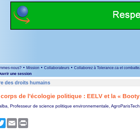
•
•
•
ommes-nous?
Mission
Collaborateurs
Collaborez à Tolerance.ca et combatte
uvrir une session
re des droits humains
corps de l’écologie politique : EELV et la « Boot
lalba, Professeur de science politique environnementale, AgroParisTech
r
cebook
Twitter
Email
Print