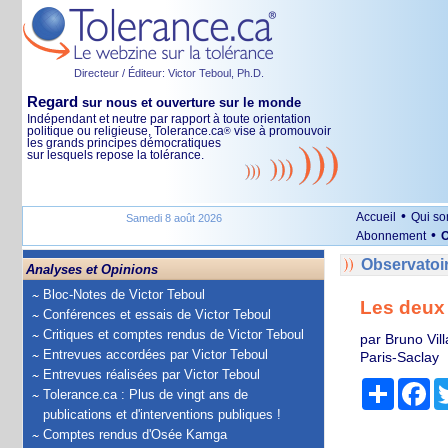
Directeur / Éditeur: Victor Teboul, Ph.D.
Regard
sur nous et ouverture sur le monde
Indépendant et neutre par rapport à toute orientation
politique ou religieuse, Tolerance.ca
vise à promouvoir
®
les grands principes démocratiques
sur lesquels repose la tolérance.
•
Accueil
Qui s
Samedi 8 août 2026
•
Abonnement
O
Observatoi
Analyses et Opinions
Bloc-Notes de Victor Teboul
Les deux 
Conférences et essais de Victor Teboul
Critiques et comptes rendus de Victor Teboul
par Bruno Vil
Entrevues accordées par Victor Teboul
Paris-Saclay
Entrevues réalisées par Victor Teboul
Partage
Fa
Tolerance.ca : Plus de vingt ans de
publications et d'interventions publiques !
Comptes rendus d'Osée Kamga