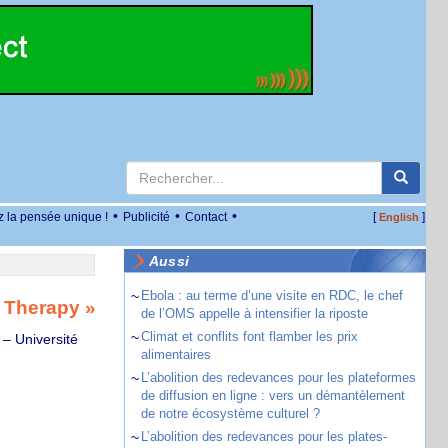
•
•
•
z la pensée unique !
Publicité
Contact
[
]
English
Aussi
~
Ebola : au terme d’une visite en RDC, le chef
y Therapy »
de l’OMS appelle à intensifier la riposte
~
Climat et conflits font flamber les prix
 – Université
alimentaires
~
L’abolition des redevances pour les plateformes
de diffusion en ligne : vers un démantèlement
de notre écosystème culturel ?
~
L’abolition des redevances pour les plates-