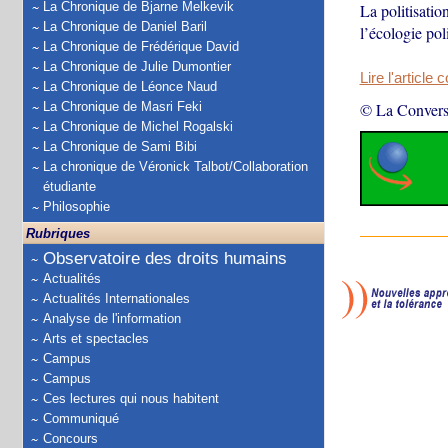
La Chronique de Bjarne Melkevik
La politisation
La Chronique de Daniel Baril
l’écologie pol
La Chronique de Frédérique David
La Chronique de Julie Dumontier
Lire l'article 
La Chronique de Léonce Naud
La Chronique de Masri Feki
© La Convers
La Chronique de Michel Rogalski
La Chronique de Sami Bibi
La chronique de Véronick Talbot/Collaboration
étudiante
Philosophie
Rubriques
Observatoire des droits humains
Actualités
Actualités Internationales
Analyse de l'information
Arts et spectacles
Campus
Campus
Ces lectures qui nous habitent
Communiqué
Concours