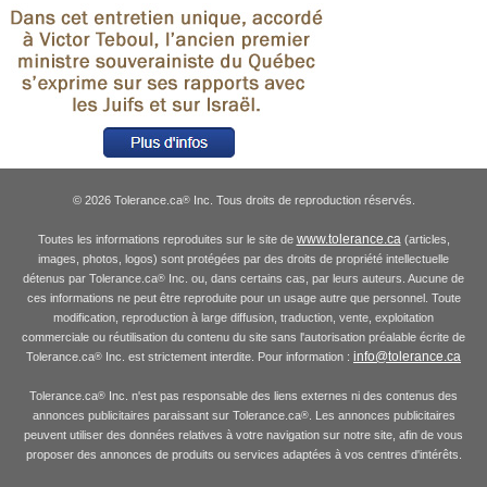
© 2026 Tolerance.ca
Inc. Tous droits de reproduction réservés.
®
www.tolerance.ca
Toutes les informations reproduites sur le site de
(articles,
images, photos, logos) sont protégées par des droits de propriété intellectuelle
détenus par Tolerance.ca
Inc. ou, dans certains cas, par leurs auteurs. Aucune de
®
ces informations ne peut être reproduite pour un usage autre que personnel. Toute
modification, reproduction à large diffusion, traduction, vente, exploitation
commerciale ou réutilisation du contenu du site sans l'autorisation préalable écrite de
info@tolerance.ca
Tolerance.ca
Inc. est strictement interdite. Pour information :
®
Tolerance.ca
Inc. n'est pas responsable des liens externes ni des contenus des
®
annonces publicitaires paraissant sur Tolerance.ca
. Les annonces publicitaires
®
peuvent utiliser des données relatives à votre navigation sur notre site, afin de vous
proposer des annonces de produits ou services adaptées à vos centres d'intérêts.