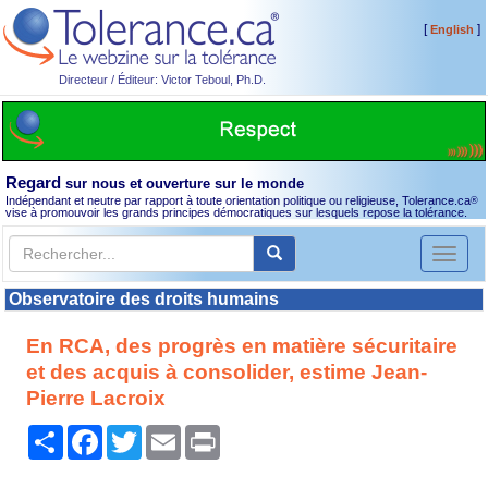
[
]
English
Directeur / Éditeur: Victor Teboul, Ph.D.
Regard
sur nous et ouverture sur le monde
Indépendant et neutre par rapport à toute orientation politique ou religieuse, Tolerance.ca
®
vise à promouvoir les grands principes démocratiques sur lesquels repose la tolérance.
Toggl
naviga
Observatoire des droits humains
En RCA, des progrès en matière sécuritaire
et des acquis à consolider, estime Jean-
Pierre Lacroix
Partager
Facebook
Twitter
Email
Print