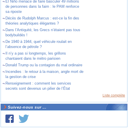
~
El Niño menace de faire basculer 49 millions
de personnes dans la faim : le PAM renforce
sa riposte
~
Décès de Rudolph Marcus : est-ce la fin des
théories analytiques élégantes ?
~
Dans l’Antiquité, les Grecs n’étaient pas tous
bodybuildés !
~
De 1940 à 1944, quel véhicule roulait en
l’absence de pétrole ?
~
Il n’y a pas si longtemps, les grillons
chantaient dans le métro parisien
~
Donald Trump ou la contagion du mal ordinaire
~
Incendies : le retour à la maison, angle mort de
la gestion de crise
~
Renseignement : comment les services
secrets sont devenus un pilier de l’État
Liste complète
Suivez-nous sur ...