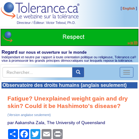
[
]
English
Directeur / Éditeur: Victor Teboul, Ph.D.
Regard
sur nous et ouverture sur le monde
Indépendant et neutre par rapport à toute orientation politique ou religieuse, Tolerance.ca
®
vise à promouvoir les grands principes démocratiques sur lesquels repose la tolérance.
Toggl
naviga
Observatoire des droits humains (anglais seulement)
Fatigue? Unexplained weight gain and dry
skin? Could it be Hashimoto's disease?
(Version anglaise seulement)
par Aakansha Zala, The University of Queensland
Partager
Facebook
Twitter
Email
Print