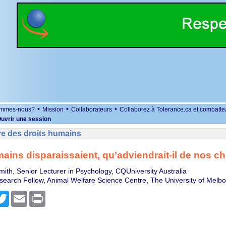
•
•
•
ommes-nous?
Mission
Collaborateurs
Collaborez à Tolerance.ca et combatte
uvrir une session
re des droits humains
mains disparaissaient, qu’adviendrait-il de nos ch
mith, Senior Lecturer in Psychology, CQUniversity Australia
earch Fellow, Animal Welfare Science Centre, The University of Melb
r
cebook
Twitter
Email
Print