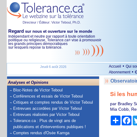
Directeur / Éditeur: Victor Teboul, Ph.D.
Regard
sur nous et ouverture sur le monde
Indépendant et neutre par rapport à toute orientation
politique ou religieuse, Tolerance.ca
vise à promouvoir
®
les grands principes démocratiques
sur lesquels repose la tolérance.
•
Accueil
Qui s
Jeudi 6 août 2026
•
Abonnement
O
Observatoi
Analyses et Opinions
Bloc-Notes de Victor Teboul
Si les hu
Conférences et essais de Victor Teboul
Critiques et comptes rendus de Victor Teboul
par Bradley S
Entrevues accordées par Victor Teboul
Mia Cobb, Res
Entrevues réalisées par Victor Teboul
Partage
Fa
Tolerance.ca : Plus de vingt ans de
publications et d'interventions publiques !
Comptes rendus d'Osée Kamga