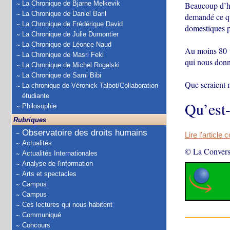
La Chronique de Bjarne Melkevik
Beaucoup d’hu
La Chronique de Daniel Baril
demandé ce qu
La Chronique de Frédérique David
domestiques p
La Chronique de Julie Dumontier
La Chronique de Léonce Naud
Au moins 80
La Chronique de Masri Feki
qui nous donn
La Chronique de Michel Rogalski
La Chronique de Sami Bibi
Que seraient n
La chronique de Véronick Talbot/Collaboration
étudiante
Qu’est
Philosophie
Rubriques
Observatoire des droits humains
Lire l'article 
Actualités
© La Convers
Actualités Internationales
Analyse de l'information
Arts et spectacles
Campus
Campus
Ces lectures qui nous habitent
Communiqué
Concours