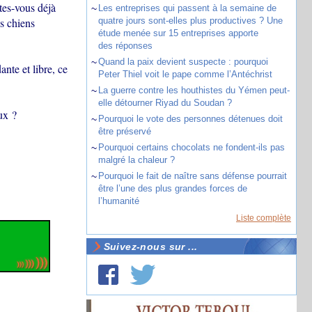
tes-vous déjà
~
Les entreprises qui passent à la semaine de
s chiens
quatre jours sont-elles plus productives ? Une
étude menée sur 15 entreprises apporte
des réponses
~
Quand la paix devient suspecte : pourquoi
nte et libre, ce
Peter Thiel voit le pape comme l’Antéchrist
~
La guerre contre les houthistes du Yémen peut-
elle détourner Riyad du Soudan ?
ux ?
~
Pourquoi le vote des personnes détenues doit
être préservé
~
Pourquoi certains chocolats ne fondent-ils pas
malgré la chaleur ?
~
Pourquoi le fait de naître sans défense pourrait
être l’une des plus grandes forces de
l’humanité
Liste complète
Suivez-nous sur ...