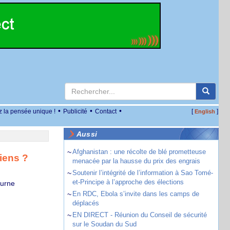
•
•
•
z la pensée unique !
Publicité
Contact
[
]
English
Aussi
~
Afghanistan : une récolte de blé prometteuse
iens ?
menacée par la hausse du prix des engrais
~
Soutenir l’intégrité de l’information à Sao Tomé-
et-Principe à l’approche des élections
ourne
~
En RDC, Ebola s’invite dans les camps de
déplacés
~
EN DIRECT - Réunion du Conseil de sécurité
sur le Soudan du Sud