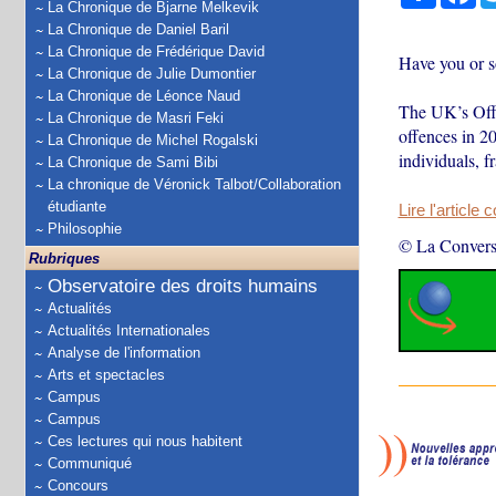
La Chronique de Bjarne Melkevik
La Chronique de Daniel Baril
La Chronique de Frédérique David
Have you or s
La Chronique de Julie Dumontier
La Chronique de Léonce Naud
The UK’s Offi
La Chronique de Masri Feki
offences in 2
La Chronique de Michel Rogalski
individuals, f
La Chronique de Sami Bibi
La chronique de Véronick Talbot/Collaboration
étudiante
Lire l'article 
Philosophie
© La Convers
Rubriques
Observatoire des droits humains
Actualités
Actualités Internationales
Analyse de l'information
Arts et spectacles
Campus
Campus
Ces lectures qui nous habitent
Communiqué
Concours