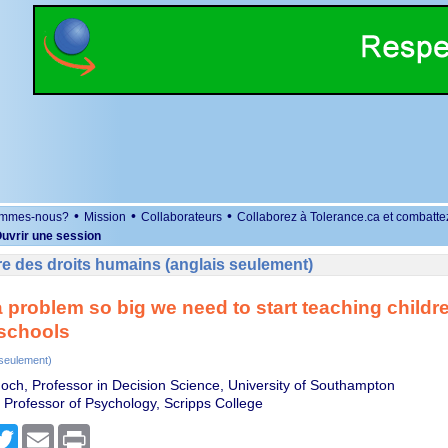
•
•
•
ommes-nous?
Mission
Collaborateurs
Collaborez à Tolerance.ca et combatte
uvrir une session
e des droits humains (anglais seulement)
a problem so big we need to start teaching childr
 schools
 seulement)
och, Professor in Decision Science, University of Southampton
Professor of Psychology, Scripps College
r
cebook
Twitter
Email
Print