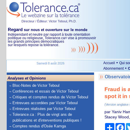
Directeur / Éditeur: Victor Teboul, Ph.D.
Regard
sur nous et ouverture sur le monde
Indépendant et neutre par rapport à toute orientation
politique ou religieuse, Tolerance.ca
vise à promouvoir
®
les grands principes démocratiques
sur lesquels repose la tolérance.
•
Accueil
Qui s
Samedi 8 août 2026
•
Abonnement
O
Observatoir
Analyses et Opinions
Bloc-Notes de Victor Teboul
Fraud is 
Conférences et essais de Victor Teboul
spot it in
Critiques et comptes rendus de Victor Teboul
Entrevues accordées par Victor Teboul
(Version anglaise
Entrevues réalisées par Victor Teboul
par Yaniv Han
Tolerance.ca : Plus de vingt ans de
Stacey Wood, 
publications et d'interventions publiques !
Partage
Fa
Comptes rendus d'Osée Kamga