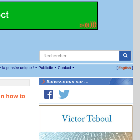
•
•
•
z la pensée unique !
Publicité
Contact
[
]
English
Suivez-nous sur ...
en how to