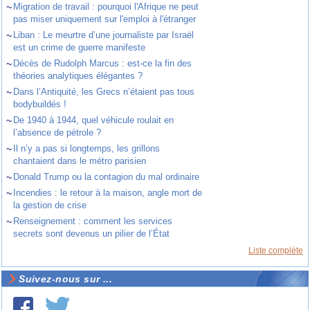
~
Migration de travail : pourquoi l'Afrique ne peut
pas miser uniquement sur l'emploi à l'étranger
~
Liban : Le meurtre d’une journaliste par Israël
est un crime de guerre manifeste
~
Décès de Rudolph Marcus : est-ce la fin des
théories analytiques élégantes ?
~
Dans l’Antiquité, les Grecs n’étaient pas tous
bodybuildés !
~
De 1940 à 1944, quel véhicule roulait en
l’absence de pétrole ?
~
Il n’y a pas si longtemps, les grillons
chantaient dans le métro parisien
~
Donald Trump ou la contagion du mal ordinaire
~
Incendies : le retour à la maison, angle mort de
la gestion de crise
~
Renseignement : comment les services
secrets sont devenus un pilier de l’État
Liste complète
Suivez-nous sur ...