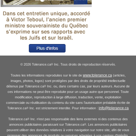
© 2026 Tolerance.ca
Inc. Tous droits de reproduction réservés.
®
www.tolerance.ca
Toutes les informations reproduites sur le site de
(articles,
images, photos, logos) sont protégées par des droits de propriété intellectuelle
détenus par Tolerance.ca
Inc. ou, dans certains cas, par leurs auteurs. Aucune de
®
ces informations ne peut être reproduite pour un usage autre que personnel. Toute
modification, reproduction à large diffusion, traduction, vente, exploitation
commerciale ou réutilisation du contenu du site sans l'autorisation préalable écrite de
info@tolerance.ca
Tolerance.ca
Inc. est strictement interdite. Pour information :
®
Tolerance.ca
Inc. n'est pas responsable des liens externes ni des contenus des
®
annonces publicitaires paraissant sur Tolerance.ca
. Les annonces publicitaires
®
peuvent utiliser des données relatives à votre navigation sur notre site, afin de vous
proposer des annonces de produits ou services adaptées à vos centres d'intérêts.