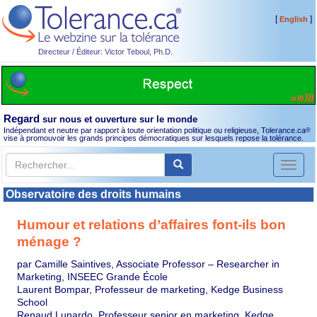
[
]
English
Directeur / Éditeur: Victor Teboul, Ph.D.
Regard
sur nous et ouverture sur le monde
Indépendant et neutre par rapport à toute orientation politique ou religieuse, Tolerance.ca
®
vise à promouvoir les grands principes démocratiques sur lesquels repose la tolérance.
Toggl
naviga
Observatoire des droits humains
Humour et relations d’affaires font-ils bon
ménage ?
par Camille Saintives, Associate Professor – Researcher in
Marketing, INSEEC Grande École
Laurent Bompar, Professeur de marketing, Kedge Business
School
Renaud Lunardo, Professeur senior en marketing, Kedge