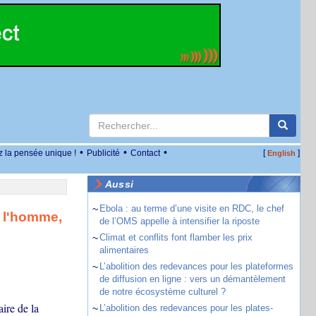
•
•
•
z la pensée unique !
Publicité
Contact
[
]
English
Aussi
~
Ebola : au terme d’une visite en RDC, le chef
e l'homme,
de l’OMS appelle à intensifier la riposte
~
Climat et conflits font flamber les prix
alimentaires
~
L’abolition des redevances pour les plateformes
de diffusion en ligne : vers un démantèlement
de notre écosystème culturel ?
ire de la
~
L’abolition des redevances pour les plates-