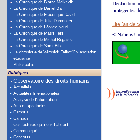
La Chronique de Bjarne Melkevik
Déclaration u
La Chronique de Daniel Baril
protéger les d
La Chronique de Frédérique David
La Chronique de Julie Dumontier
Lire l'article 
La Chronique de Léonce Naud
La Chronique de Masri Feki
© Nations Un
La Chronique de Michel Rogalski
La Chronique de Sami Bibi
La chronique de Véronick Talbot/Collaboration
étudiante
Philosophie
Rubriques
Observatoire des droits humains
Actualités
Actualités Internationales
Analyse de l'information
Arts et spectacles
Campus
Campus
Ces lectures qui nous habitent
Communiqué
Concours