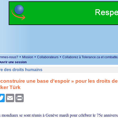
•
•
•
ommes-nous?
Mission
Collaborateurs
Collaborez à Tolerance.ca et combatte
uvrir une session
re des droits humains
 reconstruire une base d'espoir » pour les droits d
lker Türk
r
cebook
Twitter
Email
Print
s mondiaux se sont réunis à Genève mardi pour célébrer le 75e anniversa