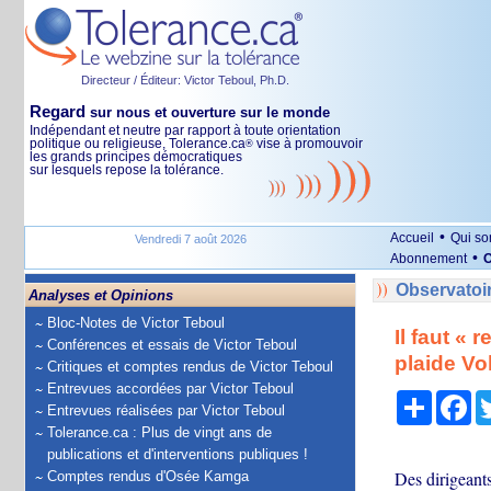
Directeur / Éditeur: Victor Teboul, Ph.D.
Regard
sur nous et ouverture sur le monde
Indépendant et neutre par rapport à toute orientation
politique ou religieuse, Tolerance.ca
vise à promouvoir
®
les grands principes démocratiques
sur lesquels repose la tolérance.
•
Accueil
Qui s
Vendredi 7 août 2026
•
Abonnement
O
Observatoi
Analyses et Opinions
Bloc-Notes de Victor Teboul
Il faut «
Conférences et essais de Victor Teboul
plaide Vo
Critiques et comptes rendus de Victor Teboul
Entrevues accordées par Victor Teboul
Partage
Fa
Entrevues réalisées par Victor Teboul
Tolerance.ca : Plus de vingt ans de
publications et d'interventions publiques !
Des dirigeant
Comptes rendus d'Osée Kamga