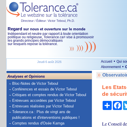
Directeur / Éditeur: Victor Teboul, Ph.D.
Regard
sur nous et ouverture sur le monde
Indépendant et neutre par rapport à toute orientation
politique ou religieuse, Tolerance.ca
vise à promouvoir
®
les grands principes démocratiques
sur lesquels repose la tolérance.
•
Accueil
Qui s
Jeudi 6 août 2026
•
Abonnement
O
Observatoi
Analyses et Opinions
Bloc-Notes de Victor Teboul
Les Etats
Conférences et essais de Victor Teboul
de sécuri
Critiques et comptes rendus de Victor Teboul
Entrevues accordées par Victor Teboul
Partage
Fa
Entrevues réalisées par Victor Teboul
Tolerance.ca : Plus de vingt ans de
publications et d'interventions publiques !
Le Conseil de 
Comptes rendus d'Osée Kamga