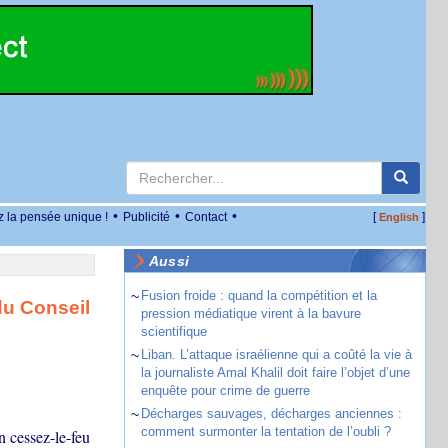
•
•
•
z la pensée unique !
Publicité
Contact
[
]
English
Aussi
~
Fusion froide : quand la compétition et la
du Conseil
pression médiatique virent à la bavure
scientifique
~
Liban. L’attaque israélienne qui a coûté la vie à
la journaliste Amal Khalil doit faire l’objet d’une
enquête pour crime de guerre
~
Décharges sauvages, décharges anciennes :
comment surmonter la tentation de l’oubli ?
n cessez-le-feu