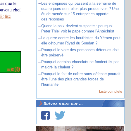
er que le
~
Les entreprises qui passent à la semaine de
nouveau chef
quatre jours sont-elles plus productives ? Une
étude menée sur 15 entreprises apporte
’Église
des réponses
~
Quand la paix devient suspecte : pourquoi
Peter Thiel voit le pape comme l’Antéchrist
~
La guerre contre les houthistes du Yémen peut-
elle détourner Riyad du Soudan ?
~
Pourquoi le vote des personnes détenues doit
être préservé
~
Pourquoi certains chocolats ne fondent-ils pas
malgré la chaleur ?
~
Pourquoi le fait de naître sans défense pourrait
être l’une des plus grandes forces de
l’humanité
Liste complète
Suivez-nous sur ...