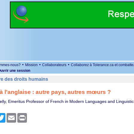
•
•
•
ommes-nous?
Mission
Collaborateurs
Collaborez à Tolerance.ca et combatte
uvrir une session
re des droits humains
 à l’anglaise : autre pays, autres mœurs ?
elly, Emeritus Professor of French in Modern Languages and Linguistics
r
cebook
Twitter
Email
Print