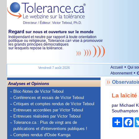
Directeur / Éditeur: Victor Teboul, Ph.D.
Regard
sur nous et ouverture sur le monde
Indépendant et neutre par rapport à toute orientation
politique ou religieuse, Tolerance.ca
vise à promouvoir
®
les grands principes démocratiques
sur lesquels repose la tolérance.
•
Accueil
Qui s
Vendredi 7 août 2026
•
Abonnement
O
Observatoi
Analyses et Opinions
Bloc-Notes de Victor Teboul
La laïcité
Conférences et essais de Victor Teboul
Critiques et comptes rendus de Victor Teboul
par Michael K
Entrevues accordées par Victor Teboul
Southampton
Entrevues réalisées par Victor Teboul
Partage
Fa
Tolerance.ca : Plus de vingt ans de
publications et d'interventions publiques !
Comptes rendus d'Osée Kamga