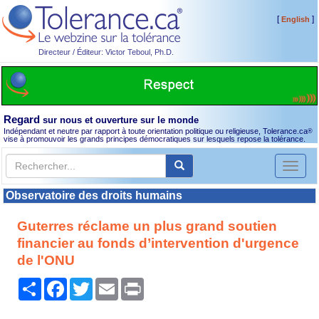
[
]
English
Directeur / Éditeur: Victor Teboul, Ph.D.
Regard
sur nous et ouverture sur le monde
Indépendant et neutre par rapport à toute orientation politique ou religieuse, Tolerance.ca
®
vise à promouvoir les grands principes démocratiques sur lesquels repose la tolérance.
Toggl
naviga
Observatoire des droits humains
Guterres réclame un plus grand soutien
financier au fonds d’intervention d'urgence
de l'ONU
Partager
Facebook
Twitter
Email
Print