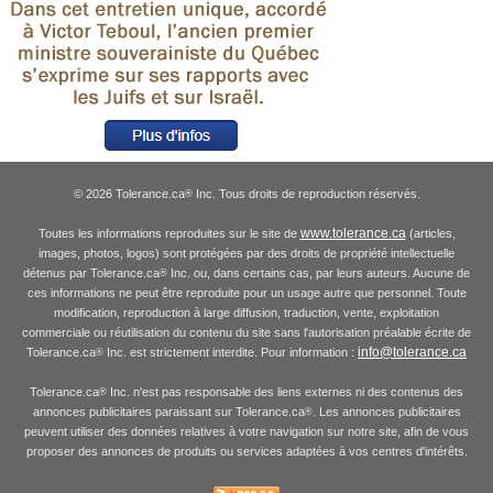
© 2026 Tolerance.ca
Inc. Tous droits de reproduction réservés.
®
www.tolerance.ca
Toutes les informations reproduites sur le site de
(articles,
images, photos, logos) sont protégées par des droits de propriété intellectuelle
détenus par Tolerance.ca
Inc. ou, dans certains cas, par leurs auteurs. Aucune de
®
ces informations ne peut être reproduite pour un usage autre que personnel. Toute
modification, reproduction à large diffusion, traduction, vente, exploitation
commerciale ou réutilisation du contenu du site sans l'autorisation préalable écrite de
info@tolerance.ca
Tolerance.ca
Inc. est strictement interdite. Pour information :
®
Tolerance.ca
Inc. n'est pas responsable des liens externes ni des contenus des
®
annonces publicitaires paraissant sur Tolerance.ca
. Les annonces publicitaires
®
peuvent utiliser des données relatives à votre navigation sur notre site, afin de vous
proposer des annonces de produits ou services adaptées à vos centres d'intérêts.