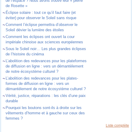
de l’espace ? Nous avons trouvé leur « pierre
de Rosette »
~
Éclipse solaire : tout ce qu’il faut faire (et
éviter) pour observer le Soleil sans risque
~
Comment l’éclipse permettra d’observer le
Soleil dévier la lumière des étoiles
~
Comment les éclipses ont ouvert la cour
impériale chinoise aux sciences européennes
~
Sous le Soleil noir… Les plus grandes éclipses
de l’histoire du cinéma
~
L’abolition des redevances pour les plateformes
de diffusion en ligne : vers un démantèlement
de notre écosystème culturel ?
~
L’abolition des redevances pour les plates-
formes de diffusion en ligne : vers un
démantèlement de notre écosystème culturel ?
~
Vérité, justice, réparations : les clés d’une paix
durable
~
Pourquoi les boutons sont-ils à droite sur les
vêtements d’homme et à gauche sur ceux des
femmes ?
Liste complète