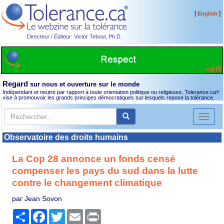
[
]
English
Directeur / Éditeur: Victor Teboul, Ph.D.
Regard
sur nous et ouverture sur le monde
Indépendant et neutre par rapport à toute orientation politique ou religieuse, Tolerance.ca
®
vise à promouvoir les grands principes démocratiques sur lesquels repose la tolérance.
Toggl
naviga
Observatoire des droits humains
La Cop 28 annonce un fonds censé
compenser les pays du sud dans la lutte
contre le changement climatique
par Jean Sovon
Partager
Facebook
Twitter
Email
Print