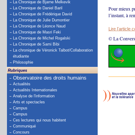
La Chronique de Bjarne Melkevik
Pour mieux pro
La Chronique de Daniel Baril
La Chronique de Frédérique David
l’instant, à r
La Chronique de Julie Dumontier
La Chronique de Léonce Naud
Lire l'article 
La Chronique de Masri Feki
© La Convers
La Chronique de Michel Rogalski
La Chronique de Sami Bibi
La chronique de Véronick Talbot/Collaboration
étudiante
Philosophie
Rubriques
Observatoire des droits humains
Actualités
Actualités Internationales
Analyse de l'information
Arts et spectacles
Campus
Campus
Ces lectures qui nous habitent
Communiqué
Concours