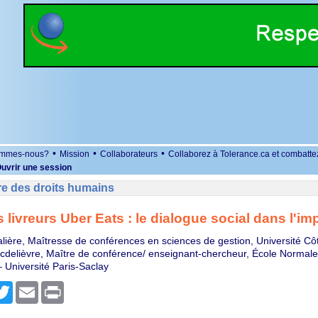
•
•
•
ommes-nous?
Mission
Collaborateurs
Collaborez à Tolerance.ca et combatte
uvrir une session
re des droits humains
 livreurs Uber Eats : le dialogue social dans l'i
lière, Maîtresse de conférences en sciences de gestion, Université Cô
cdelièvre, Maître de conférence/ enseignant-chercheur, École Normal
– Université Paris-Saclay
r
cebook
Twitter
Email
Print