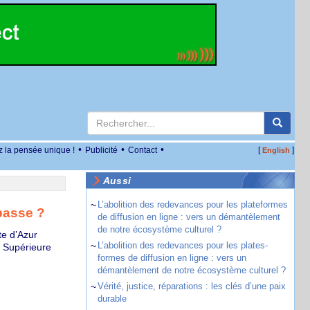
•
•
•
z la pensée unique !
Publicité
Contact
[
]
English
Aussi
~
L’abolition des redevances pour les plateformes
mpasse ?
de diffusion en ligne : vers un démantèlement
de notre écosystème culturel ?
te d’Azur
~
L’abolition des redevances pour les plates-
e Supérieure
formes de diffusion en ligne : vers un
démantèlement de notre écosystème culturel ?
~
Vérité, justice, réparations : les clés d’une paix
durable