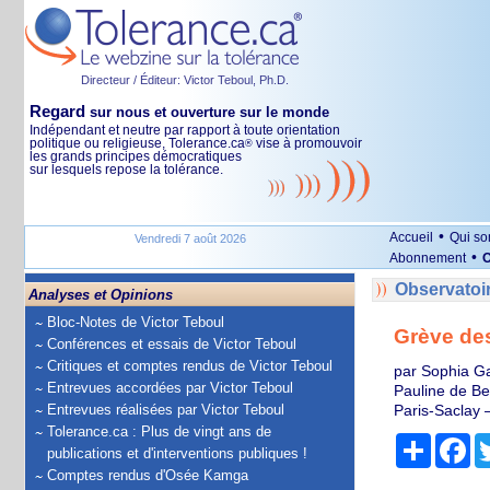
Directeur / Éditeur: Victor Teboul, Ph.D.
Regard
sur nous et ouverture sur le monde
Indépendant et neutre par rapport à toute orientation
politique ou religieuse, Tolerance.ca
vise à promouvoir
®
les grands principes démocratiques
sur lesquels repose la tolérance.
•
Accueil
Qui s
Vendredi 7 août 2026
•
Abonnement
O
Observatoi
Analyses et Opinions
Bloc-Notes de Victor Teboul
Grève des
Conférences et essais de Victor Teboul
Critiques et comptes rendus de Victor Teboul
par Sophia Ga
Entrevues accordées par Victor Teboul
Pauline de Be
Entrevues réalisées par Victor Teboul
Paris-Saclay 
Tolerance.ca : Plus de vingt ans de
Partage
Fa
publications et d'interventions publiques !
Comptes rendus d'Osée Kamga