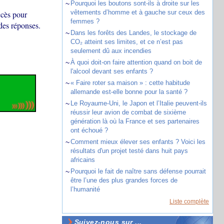
~
Pourquoi les boutons sont-ils à droite sur les
vêtements d’homme et à gauche sur ceux des
ccès pour
femmes ?
 des réponses.
~
Dans les forêts des Landes, le stockage de
CO₂ atteint ses limites, et ce n’est pas
seulement dû aux incendies
~
À quoi doit-on faire attention quand on boit de
l'alcool devant ses enfants ?
~
« Faire roter sa maison » : cette habitude
allemande est-elle bonne pour la santé ?
~
Le Royaume-Uni, le Japon et l’Italie peuvent-ils
réussir leur avion de combat de sixième
génération là où la France et ses partenaires
ont échoué ?
~
Comment mieux élever ses enfants ? Voici les
résultats d'un projet testé dans huit pays
africains
~
Pourquoi le fait de naître sans défense pourrait
être l’une des plus grandes forces de
l’humanité
Liste complète
Suivez-nous sur ...