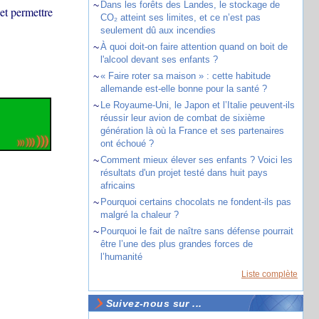
~
Dans les forêts des Landes, le stockage de
et permettre
CO₂ atteint ses limites, et ce n’est pas
seulement dû aux incendies
~
À quoi doit-on faire attention quand on boit de
l'alcool devant ses enfants ?
~
« Faire roter sa maison » : cette habitude
allemande est-elle bonne pour la santé ?
~
Le Royaume-Uni, le Japon et l’Italie peuvent-ils
réussir leur avion de combat de sixième
génération là où la France et ses partenaires
ont échoué ?
~
Comment mieux élever ses enfants ? Voici les
résultats d'un projet testé dans huit pays
africains
~
Pourquoi certains chocolats ne fondent-ils pas
malgré la chaleur ?
~
Pourquoi le fait de naître sans défense pourrait
être l’une des plus grandes forces de
l’humanité
Liste complète
Suivez-nous sur ...