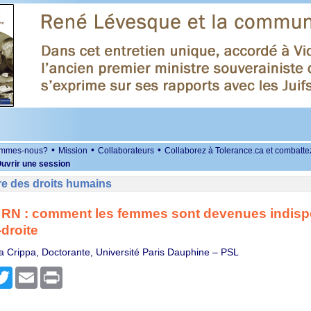
•
•
•
ommes-nous?
Mission
Collaborateurs
Collaborez à Tolerance.ca et combatte
uvrir une session
re des droits humains
 RN : comment les femmes sont devenues indisp
-droite
a Crippa, Doctorante, Université Paris Dauphine – PSL
r
cebook
Twitter
Email
Print