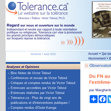
Directeur / Éditeur: Victor Teboul, Ph.D.
Regard
sur nous et ouverture sur le monde
Indépendant et neutre par rapport à toute orientation
politique ou religieuse, Tolerance.ca
vise à promouvoir
®
les grands principes démocratiques
sur lesquels repose la tolérance.
•
Accueil
Qui s
Vendredi 7 août 2026
•
Abonnement
O
Observatoi
Analyses et Opinions
Bloc-Notes de Victor Teboul
Du FN au
Conférences et essais de Victor Teboul
l’extrême
Critiques et comptes rendus de Victor Teboul
Entrevues accordées par Victor Teboul
par Margherit
Entrevues réalisées par Victor Teboul
Partage
Fa
Tolerance.ca : Plus de vingt ans de
publications et d'interventions publiques !
Comptes rendus d'Osée Kamga