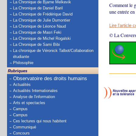
La Chronique de Bjarne Melkevik
Comment le gen
La Chronique de Daniel Baril
une entrée en 
La Chronique de Frédérique David
La Chronique de Julie Dumontier
Lire l'article 
La Chronique de Léonce Naud
La Chronique de Masri Feki
© La Convers
La Chronique de Michel Rogalski
La Chronique de Sami Bibi
La chronique de Véronick Talbot/Collaboration
étudiante
Philosophie
Rubriques
Observatoire des droits humains
Actualités
Actualités Internationales
Analyse de l'information
Arts et spectacles
Campus
Campus
Ces lectures qui nous habitent
Communiqué
Concours