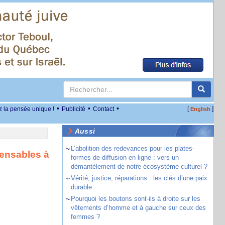
•
•
•
z la pensée unique !
Publicité
Contact
[
]
English
Aussi
~
L’abolition des redevances pour les plates-
ensables à
formes de diffusion en ligne : vers un
démantèlement de notre écosystème culturel ?
~
Vérité, justice, réparations : les clés d’une paix
durable
~
Pourquoi les boutons sont-ils à droite sur les
vêtements d’homme et à gauche sur ceux des
femmes ?