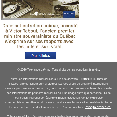
© 2026 Tolerance.ca
Inc. Tous droits de reproduction réservés.
®
www.tolerance.ca
Toutes les informations reproduites sur le site de
(articles,
images, photos, logos) sont protégées par des droits de propriété intellectuelle
détenus par Tolerance.ca
Inc. ou, dans certains cas, par leurs auteurs. Aucune de
®
ces informations ne peut être reproduite pour un usage autre que personnel. Toute
modification, reproduction à large diffusion, traduction, vente, exploitation
commerciale ou réutilisation du contenu du site sans l'autorisation préalable écrite de
info@tolerance.ca
Tolerance.ca
Inc. est strictement interdite. Pour information :
®
Tolerance.ca
Inc. n'est pas responsable des liens externes ni des contenus des
®