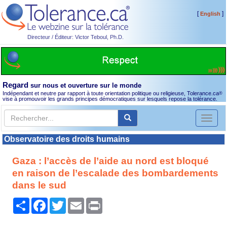
[
]
English
Directeur / Éditeur: Victor Teboul, Ph.D.
Regard
sur nous et ouverture sur le monde
Indépendant et neutre par rapport à toute orientation politique ou religieuse, Tolerance.ca
®
vise à promouvoir les grands principes démocratiques sur lesquels repose la tolérance.
Toggl
naviga
Observatoire des droits humains
Gaza : l’accès de l’aide au nord est bloqué
en raison de l’escalade des bombardements
dans le sud
Partager
Facebook
Twitter
Email
Print