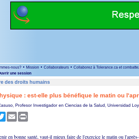
•
•
•
ommes-nous?
Mission
Collaborateurs
Collaborez à Tolerance.ca et combatte
uvrir une session
re des droits humains
hysique : est-elle plus bénéfique le matin ou l'ap
Casuso, Profesor Investigador en Ciencias de la Salud, Universidad Lo
r
cebook
Twitter
Email
Print
nir en bonne santé, vaut-il mieux faire de l'exercice le matin ou l'après