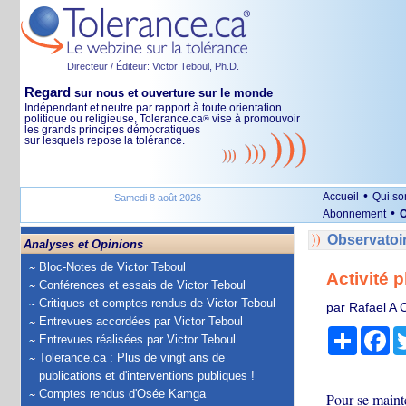
Directeur / Éditeur: Victor Teboul, Ph.D.
Regard
sur nous et ouverture sur le monde
Indépendant et neutre par rapport à toute orientation
politique ou religieuse, Tolerance.ca
vise à promouvoir
®
les grands principes démocratiques
sur lesquels repose la tolérance.
•
Accueil
Qui s
Samedi 8 août 2026
•
Abonnement
O
Observatoi
Analyses et Opinions
Bloc-Notes de Victor Teboul
Activité p
Conférences et essais de Victor Teboul
Critiques et comptes rendus de Victor Teboul
par Rafael A 
Entrevues accordées par Victor Teboul
Partage
Fa
Entrevues réalisées par Victor Teboul
Tolerance.ca : Plus de vingt ans de
publications et d'interventions publiques !
Comptes rendus d'Osée Kamga
Pour se mainte