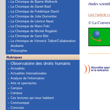
La Chronique de Bjarne Melkevik
études scienti
La Chronique de Daniel Baril
La Chronique de Frédérique David
Lire l'article 
La Chronique de Julie Dumontier
La Chronique de Léonce Naud
© La Convers
La Chronique de Masri Feki
La Chronique de Michel Rogalski
La Chronique de Sami Bibi
La chronique de Véronick Talbot/Collaboration
étudiante
Philosophie
Rubriques
Observatoire des droits humains
Actualités
Actualités Internationales
Analyse de l'information
Arts et spectacles
Campus
Campus
Ces lectures qui nous habitent
Communiqué
Concours