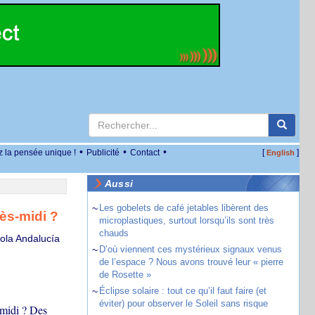
•
•
•
z la pensée unique !
Publicité
Contact
[
]
English
Aussi
~
Les gobelets de café jetables libèrent des
rès-midi ?
microplastiques, surtout lorsqu’ils sont très
chauds
yola Andalucía
~
D’où viennent ces mystérieux signaux venus
de l’espace ? Nous avons trouvé leur « pierre
de Rosette »
~
Éclipse solaire : tout ce qu’il faut faire (et
éviter) pour observer le Soleil sans risque
-midi ? Des