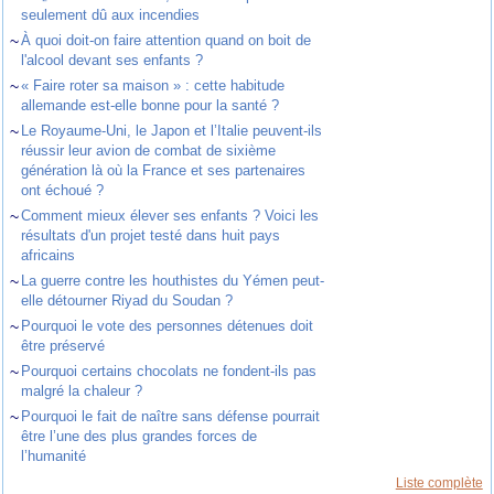
seulement dû aux incendies
~
À quoi doit-on faire attention quand on boit de
l'alcool devant ses enfants ?
~
« Faire roter sa maison » : cette habitude
allemande est-elle bonne pour la santé ?
~
Le Royaume-Uni, le Japon et l’Italie peuvent-ils
réussir leur avion de combat de sixième
génération là où la France et ses partenaires
ont échoué ?
~
Comment mieux élever ses enfants ? Voici les
résultats d'un projet testé dans huit pays
africains
~
La guerre contre les houthistes du Yémen peut-
elle détourner Riyad du Soudan ?
~
Pourquoi le vote des personnes détenues doit
être préservé
~
Pourquoi certains chocolats ne fondent-ils pas
malgré la chaleur ?
~
Pourquoi le fait de naître sans défense pourrait
être l’une des plus grandes forces de
l’humanité
Liste complète