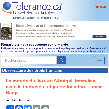
[
]
English
Directeur / Éditeur: Victor Teboul, Ph.D.
Regard
sur nous et ouverture sur le monde
Indépendant et neutre par rapport à toute orientation politique ou religieuse, Tolerance.ca
®
vise à promouvoir les grands principes démocratiques sur lesquels repose la tolérance.
Toggl
naviga
Observatoire des droits humains
Le monde du livre au Sénégal: Interview
avec le traducteur et poète Amadou Lamine
Badji
par Filip Noubel
Partager
Facebook
Twitter
Email
Print