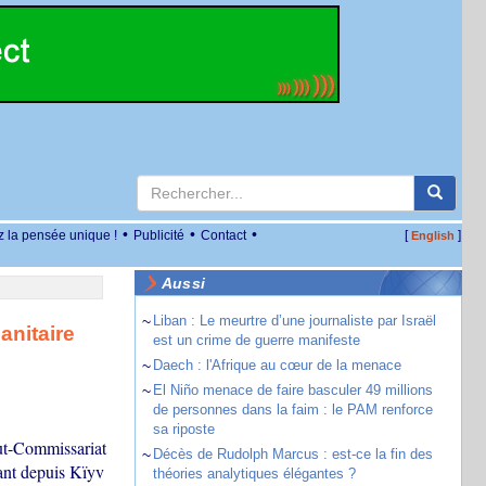
•
•
•
z la pensée unique !
Publicité
Contact
[
]
English
Aussi
~
Liban : Le meurtre d’une journaliste par Israël
anitaire
est un crime de guerre manifeste
~
Daech : l'Afrique au cœur de la menace
~
El Niño menace de faire basculer 49 millions
de personnes dans la faim : le PAM renforce
sa riposte
aut-Commissariat
~
Décès de Rudolph Marcus : est-ce la fin des
ant depuis Kïyv
théories analytiques élégantes ?