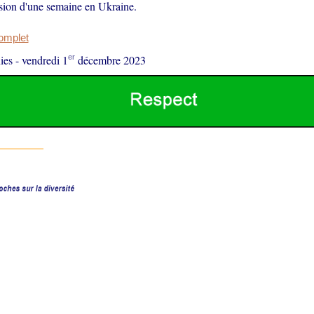
sion d'une semaine en Ukraine.
complet
er
ies
-
vendredi 1
décembre 2023