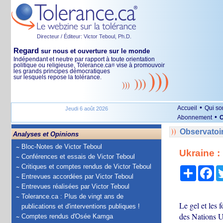
Directeur / Éditeur: Victor Teboul, Ph.D.
Regard
sur nous et ouverture sur le monde
Indépendant et neutre par rapport à toute orientation
politique ou religieuse, Tolerance.ca
vise à promouvoir
®
les grands principes démocratiques
sur lesquels repose la tolérance.
•
Accueil
Qui s
Jeudi 6 août 2026
•
Abonnement
O
Observatoi
Analyses et Opinions
Bloc-Notes de Victor Teboul
Ukraine :
Conférences et essais de Victor Teboul
Critiques et comptes rendus de Victor Teboul
Partage
Fa
Entrevues accordées par Victor Teboul
Entrevues réalisées par Victor Teboul
Tolerance.ca : Plus de vingt ans de
Le gel et les 
publications et d'interventions publiques !
des Nations U
Comptes rendus d'Osée Kamga