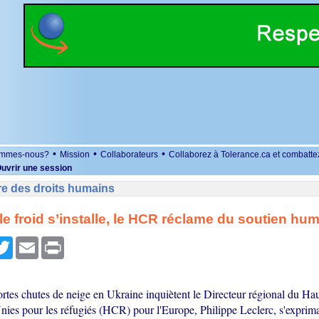
•
•
•
ommes-nous?
Mission
Collaborateurs
Collaborez à Tolerance.ca et combatte
uvrir une session
re des droits humains
 le froid s’installe, le HCR réclame du soutien hum
r
cebook
Twitter
Email
Print
fortes chutes de neige en Ukraine inquiètent le Directeur régional du H
nies pour les réfugiés (HCR) pour l'Europe, Philippe Leclerc, s'exprim