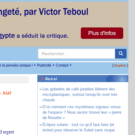
•
•
•
z la pensée unique !
Publicité
Contact
[
]
English
Aussi
~
Les gobelets de café jetables libèrent des
 sur
microplastiques, surtout lorsqu’ils sont très
chauds
~
D’où viennent ces mystérieux signaux venus
de l’espace ? Nous avons trouvé leur « pierre
de Rosette »
~
Éclipse solaire : tout ce qu’il faut faire (et
éviter) pour observer le Soleil sans risque
d regret