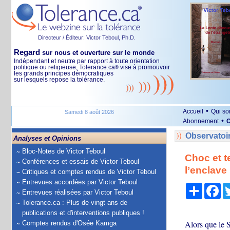
Directeur / Éditeur: Victor Teboul, Ph.D.
Regard
sur nous et ouverture sur le monde
Indépendant et neutre par rapport à toute orientation
politique ou religieuse, Tolerance.ca
vise à promouvoir
®
les grands principes démocratiques
sur lesquels repose la tolérance.
•
Accueil
Qui s
Samedi 8 août 2026
•
Abonnement
O
Observatoi
Analyses et Opinions
Bloc-Notes de Victor Teboul
Choc et t
Conférences et essais de Victor Teboul
l’enclave
Critiques et comptes rendus de Victor Teboul
Entrevues accordées par Victor Teboul
Partage
Fa
Entrevues réalisées par Victor Teboul
Tolerance.ca : Plus de vingt ans de
publications et d'interventions publiques !
Alors que le S
Comptes rendus d'Osée Kamga