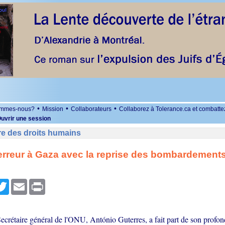
•
•
•
ommes-nous?
Mission
Collaborateurs
Collaborez à Tolerance.ca et combatte
uvrir une session
re des droits humains
erreur à Gaza avec la reprise des bombardements
r
cebook
Twitter
Email
Print
ecrétaire général de l'ONU, António Guterres, a fait part de son profon