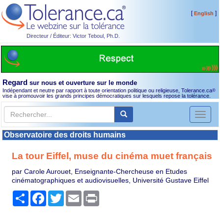
[
]
English
Directeur / Éditeur: Victor Teboul, Ph.D.
Regard
sur nous et ouverture sur le monde
Indépendant et neutre par rapport à toute orientation politique ou religieuse, Tolerance.ca
®
vise à promouvoir les grands principes démocratiques sur lesquels repose la tolérance.
Toggl
naviga
Observatoire des droits humains
La tour Eiffel, muse du cinéma muet français
par Carole Aurouet, Enseignante-Chercheuse en Etudes
cinématographiques et audiovisuelles, Université Gustave Eiffel
Partager
Facebook
Twitter
Email
Print