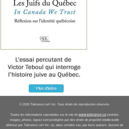
© 2026 Tolerance.ca
Inc. Tous droits de reproduction réservés.
®
www.tolerance.ca
Toutes les informations reproduites sur le site de
(articles,
images, photos, logos) sont protégées par des droits de propriété intellectuelle
détenus par Tolerance.ca
Inc. ou, dans certains cas, par leurs auteurs. Aucune de
®