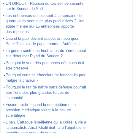
~
EN DIRECT - Réunion du Conseil de sécurité
sur le Soudan du Sud
~
Les entreprises qui passent à la semaine de
quatre jours sont-elles plus productives ? Une
étude menée sur 15 entreprises apporte
des réponses
~
Quand la paix devient suspecte : pourquoi
Peter Thiel voit le pape comme l’Antéchrist
~
La guerre contre les houthistes du Yémen peut-
elle détourner Riyad du Soudan ?
~
Pourquoi le vote des personnes détenues doit
être préservé
~
Pourquoi certains chocolats ne fondent-ils pas
malgré la chaleur ?
~
Pourquoi le fait de naître sans défense pourrait
être l’une des plus grandes forces de
l’humanité
~
Fusion froide : quand la compétition et la
pression médiatique virent à la bavure
scientifique
~
Liban. L’attaque israélienne qui a coûté la vie à
la journaliste Amal Khalil doit faire l’objet d’une
enquête pour crime de guerre