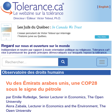
[
]
English
Directeur / Éditeur: Victor Teboul, Ph.D.
Regard
sur nous et ouverture sur le monde
Indépendant et neutre par rapport à toute orientation politique ou religieuse, Tolerance.ca
®
vise à promouvoir les grands principes démocratiques sur lesquels repose la tolérance.
Toggl
naviga
Observatoire des droits humains
Vu des Émirats arabes unis, une COP28
sous le signe du pétrole
par Emilie Rutledge, Senior Lecturer in Economics, The Open
University
Aiora Zabala, Lecturer in Economics and the Environment, The
Open University