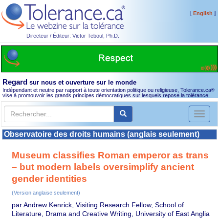
[
]
English
Directeur / Éditeur: Victor Teboul, Ph.D.
Regard
sur nous et ouverture sur le monde
Indépendant et neutre par rapport à toute orientation politique ou religieuse, Tolerance.ca
®
vise à promouvoir les grands principes démocratiques sur lesquels repose la tolérance.
Toggl
naviga
Observatoire des droits humains (anglais seulement)
Museum classifies Roman emperor as trans
– but modern labels oversimplify ancient
gender identities
(Version anglaise seulement)
par Andrew Kenrick, Visiting Research Fellow, School of
Literature, Drama and Creative Writing, University of East Anglia