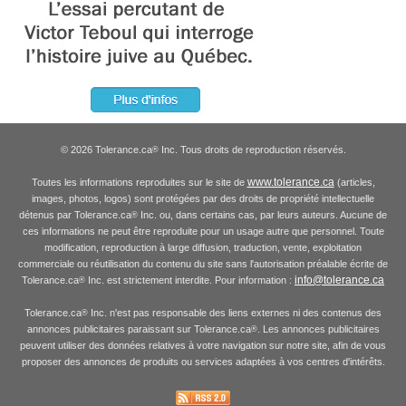
© 2026 Tolerance.ca
Inc. Tous droits de reproduction réservés.
®
www.tolerance.ca
Toutes les informations reproduites sur le site de
(articles,
images, photos, logos) sont protégées par des droits de propriété intellectuelle
détenus par Tolerance.ca
Inc. ou, dans certains cas, par leurs auteurs. Aucune de
®
ces informations ne peut être reproduite pour un usage autre que personnel. Toute
modification, reproduction à large diffusion, traduction, vente, exploitation
commerciale ou réutilisation du contenu du site sans l'autorisation préalable écrite de
info@tolerance.ca
Tolerance.ca
Inc. est strictement interdite. Pour information :
®
Tolerance.ca
Inc. n'est pas responsable des liens externes ni des contenus des
®
annonces publicitaires paraissant sur Tolerance.ca
. Les annonces publicitaires
®
peuvent utiliser des données relatives à votre navigation sur notre site, afin de vous
proposer des annonces de produits ou services adaptées à vos centres d'intérêts.