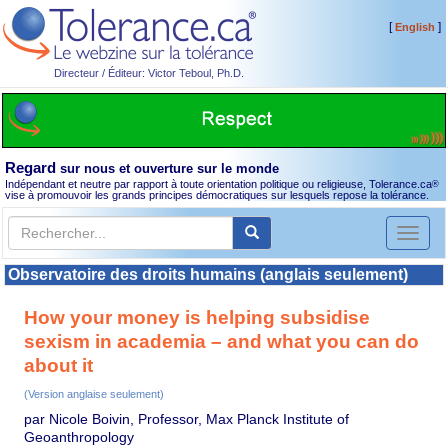
[
]
English
Directeur / Éditeur: Victor Teboul, Ph.D.
Regard
sur nous et ouverture sur le monde
Indépendant et neutre par rapport à toute orientation politique ou religieuse, Tolerance.ca
®
vise à promouvoir les grands principes démocratiques sur lesquels repose la tolérance.
Toggl
naviga
Observatoire des droits humains (anglais seulement)
How your money is helping subsidise
sexism in academia – and what you can do
about it
(Version anglaise seulement)
par Nicole Boivin, Professor, Max Planck Institute of
Geoanthropology