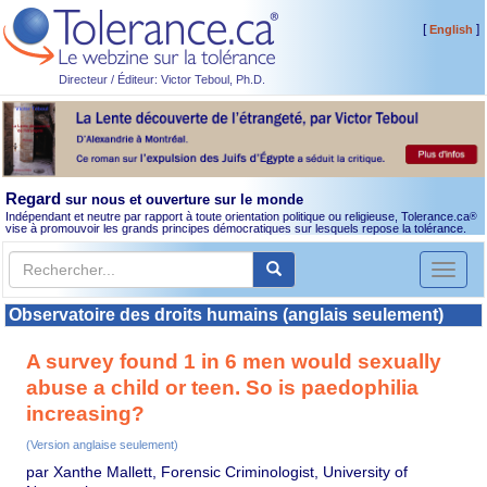
[
]
English
Directeur / Éditeur: Victor Teboul, Ph.D.
Regard
sur nous et ouverture sur le monde
Indépendant et neutre par rapport à toute orientation politique ou religieuse, Tolerance.ca
®
vise à promouvoir les grands principes démocratiques sur lesquels repose la tolérance.
Toggl
naviga
Observatoire des droits humains (anglais seulement)
A survey found 1 in 6 men would sexually
abuse a child or teen. So is paedophilia
increasing?
(Version anglaise seulement)
par Xanthe Mallett, Forensic Criminologist, University of