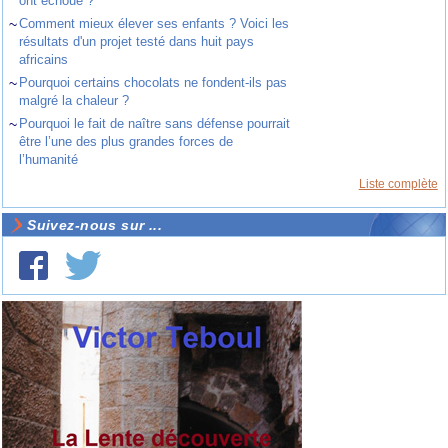
ont échoué ?
~
Comment mieux élever ses enfants ? Voici les
résultats d'un projet testé dans huit pays
africains
~
Pourquoi certains chocolats ne fondent-ils pas
malgré la chaleur ?
~
Pourquoi le fait de naître sans défense pourrait
être l’une des plus grandes forces de
l’humanité
Liste complète
Suivez-nous sur ...