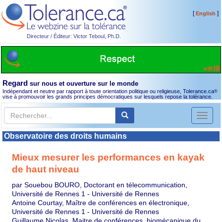
[
]
English
Directeur / Éditeur: Victor Teboul, Ph.D.
Regard
sur nous et ouverture sur le monde
Indépendant et neutre par rapport à toute orientation politique ou religieuse, Tolerance.ca
®
vise à promouvoir les grands principes démocratiques sur lesquels repose la tolérance.
Toggl
naviga
Observatoire des droits humains
Mieux mesurer les performances en kayak
de haut niveau
par Souebou BOURO, Doctorant en télecommunication,
Université de Rennes 1 - Université de Rennes
Antoine Courtay, Maître de conférences en électronique,
Université de Rennes 1 - Université de Rennes
Guillaume Nicolas, Maitre de conférences, biomécanique du