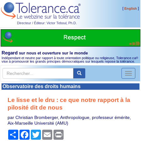
[
]
English
Directeur / Éditeur: Victor Teboul, Ph.D.
Regard
sur nous et ouverture sur le monde
Indépendant et neutre par rapport à toute orientation politique ou religieuse, Tolerance.ca
®
vise à promouvoir les grands principes démocratiques sur lesquels repose la tolérance.
Toggl
naviga
Observatoire des droits humains
Le lisse et le dru : ce que notre rapport à la
pilosité dit de nous
par Christian Bromberger, Anthropologue, professeur émérite,
Aix-Marseille Université (AMU)
Partager
Facebook
Twitter
Email
Print