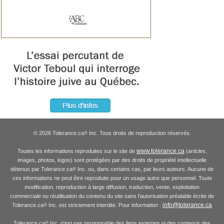
© 2026 Tolerance.ca
Inc. Tous droits de reproduction réservés.
®
www.tolerance.ca
Toutes les informations reproduites sur le site de
(articles,
images, photos, logos) sont protégées par des droits de propriété intellectuelle
détenus par Tolerance.ca
Inc. ou, dans certains cas, par leurs auteurs. Aucune de
®
ces informations ne peut être reproduite pour un usage autre que personnel. Toute
modification, reproduction à large diffusion, traduction, vente, exploitation
commerciale ou réutilisation du contenu du site sans l'autorisation préalable écrite de
info@tolerance.ca
Tolerance.ca
Inc. est strictement interdite. Pour information :
®
Tolerance.ca
Inc. n'est pas responsable des liens externes ni des contenus des
®