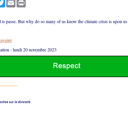
r
cebook
Twitter
Email
Print
 is passe. But why do so many of us know the climate crisis is upon us 
complet
ation
-
lundi 20 novembre 2023