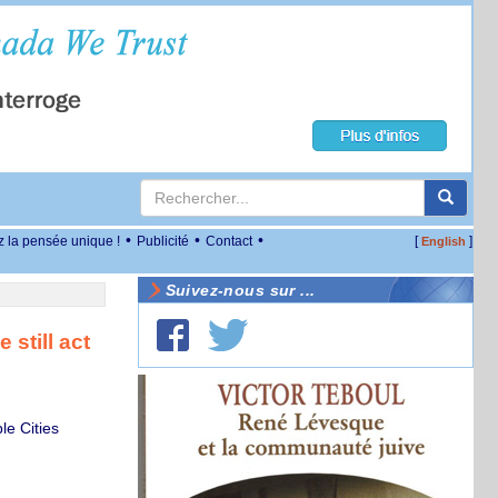
•
•
•
z la pensée unique !
Publicité
Contact
[
]
English
Suivez-nous sur ...
still act
le Cities