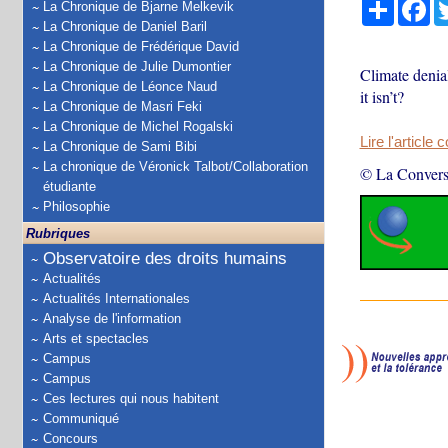
Partage
Fa
La Chronique de Bjarne Melkevik
La Chronique de Daniel Baril
La Chronique de Frédérique David
La Chronique de Julie Dumontier
Climate denial
La Chronique de Léonce Naud
it isn’t?
La Chronique de Masri Feki
La Chronique de Michel Rogalski
Lire l'article 
La Chronique de Sami Bibi
La chronique de Véronick Talbot/Collaboration
© La Convers
étudiante
Philosophie
Rubriques
Observatoire des droits humains
Actualités
Actualités Internationales
Analyse de l'information
Arts et spectacles
Campus
Campus
Ces lectures qui nous habitent
Communiqué
Concours