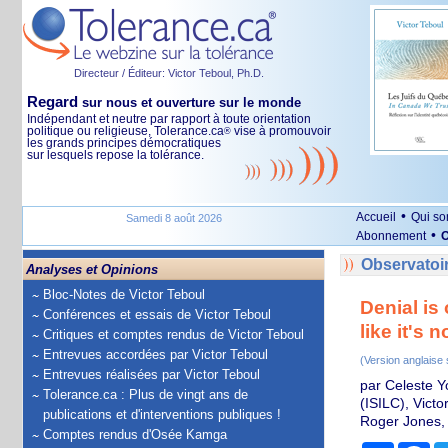
Directeur / Éditeur: Victor Teboul, Ph.D.
Regard
sur nous et ouverture sur le monde
Indépendant et neutre par rapport à toute orientation
politique ou religieuse, Tolerance.ca
vise à promouvoir
®
les grands principes démocratiques
sur lesquels repose la tolérance.
•
Accueil
Qui s
Samedi 8 août 2026
•
Abonnement
O
Observatoir
Analyses et Opinions
Bloc-Notes de Victor Teboul
Denial is
Conférences et essais de Victor Teboul
like it's n
Critiques et comptes rendus de Victor Teboul
Entrevues accordées par Victor Teboul
(Version anglaise
Entrevues réalisées par Victor Teboul
par Celeste Y
Tolerance.ca : Plus de vingt ans de
(ISILC), Victo
publications et d'interventions publiques !
Roger Jones, 
Comptes rendus d'Osée Kamga