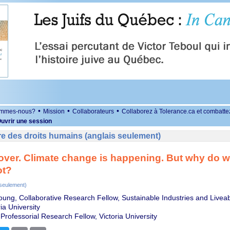
•
•
•
ommes-nous?
Mission
Collaborateurs
Collaborez à Tolerance.ca et combatte
uvrir une session
e des droits humains (anglais seulement)
 over. Climate change is happening. But why do we 
ot?
 seulement)
oung, Collaborative Research Fellow, Sustainable Industries and Liveab
ria University
Professorial Research Fellow, Victoria University