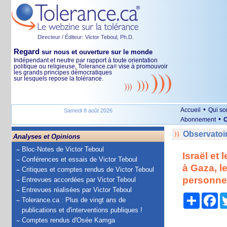
Directeur / Éditeur: Victor Teboul, Ph.D.
Regard
sur nous et ouverture sur le monde
Indépendant et neutre par rapport à toute orientation
politique ou religieuse, Tolerance.ca
vise à promouvoir
®
les grands principes démocratiques
sur lesquels repose la tolérance.
•
Accueil
Qui s
Samedi 8 août 2026
•
Abonnement
O
Observatoi
Analyses et Opinions
Bloc-Notes de Victor Teboul
Israël et 
Conférences et essais de Victor Teboul
à Gaza, l
Critiques et comptes rendus de Victor Teboul
personnel
Entrevues accordées par Victor Teboul
Entrevues réalisées par Victor Teboul
Partage
Fa
Tolerance.ca : Plus de vingt ans de
publications et d'interventions publiques !
Comptes rendus d'Osée Kamga