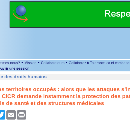
•
•
•
ommes-nous?
Mission
Collaborateurs
Collaborez à Tolerance.ca et combatte
uvrir une session
re des droits humains
les territoires occupés : alors que les attaques s'i
e CICR demande instamment la protection des pat
s de santé et des structures médicales
r
cebook
Twitter
Email
Print