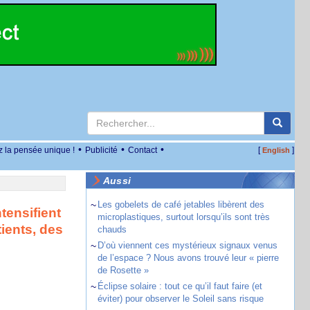
•
•
•
z la pensée unique !
Publicité
Contact
[
]
English
Aussi
~
Les gobelets de café jetables libèrent des
ntensifient
microplastiques, surtout lorsqu’ils sont très
ients, des
chauds
~
D’où viennent ces mystérieux signaux venus
de l’espace ? Nous avons trouvé leur « pierre
de Rosette »
~
Éclipse solaire : tout ce qu’il faut faire (et
éviter) pour observer le Soleil sans risque